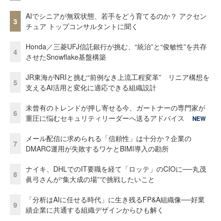
AIでシニアが無双状態、若手をどう育てるのか？ アクセン
3
チュア トップコンサルタントに聞く
Honda／三菱UFJ信託銀行が挑む、“統治”と“俊敏性”を共存
4
させたSnowflake基盤構築
JR東海がNRIと挑む“前例なき上流工程変革” リニア構想を
5
支えるAI活用と変化に適応できる組織設計
未曾有のトレンドが押し寄せる今、ガートナーの専門家が
6
重圧に悩むセキュリティリーダーへ送るアドバイス
NEW
メール配信に求められる「信頼性」は十分か？企業の
7
DMARC運用が失敗するワケとBIMI導入の勘所
ナイキ、DHLでのIT要職を経て「ロッテ」のCIOに──丸茂
8
眞弓さんが“集大成の場”で挑戦したいこと
「分析はAIに任せる時代」に生き残るFP&A組織像──好業
9
績企業に共通する組織デザインからひも解く