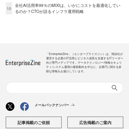
全社AI活用率99％のMIXIは、いかにコストを最適化してい
10
るのか？CTOが語るインフラ運用戦略
「EnterpriseZine」（エンタープライズジン）は、翔泳社が
運営する企業のIT活用とビジネス成長を支援するITリーダー
向け専門メディアです。データテクノロジー/情報セキュリ
ティ/システム運用の最新動向を中心に、企業ITに関する多
様な情報をお届けしています。
メールバックナンバー
記事掲載のご依頼
広告掲載のご案内