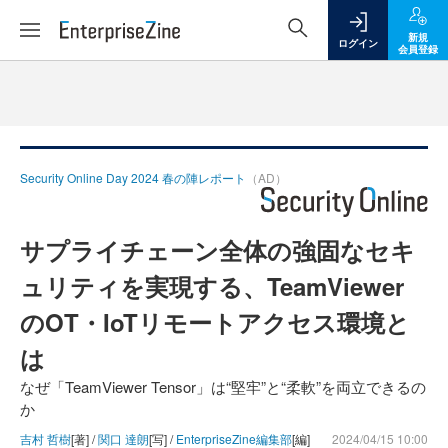
新規
ログイン
会員登録
Security Online Day 2024 春の陣レポート
（AD）
サプライチェーン全体の強固なセキ
ュリティを実現する、TeamViewer
のOT・IoTリモートアクセス環境と
は
なぜ「TeamViewer Tensor」は“堅牢”と“柔軟”を両立できるの
か
吉村 哲樹
[著] /
関口 達朗
[写] /
EnterpriseZine編集部
[編]
2024/04/15 10:00