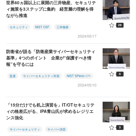
世界60ヵ国以上に展開の三井物産、セキュリテ
ィ施策を3ステップに集約 経営層の理解を得
ながら推進
26
セキュリティ
NIST CSF
三井物産
2024/05/17
防衛省が語る「防衛産業サイバーセキュリティ
基準」4つのポイント 企業が“保護すべき情
報”を守るには
0
監査
サイバーセキュリティ対策
NIST SP800-171
2024/05/10
「15分だけでも机上演習を」IT/OTセキュリテ
ィの格差広がる、IPA青山氏が求めるレジリエ
ンス強化
3
サイバーセキュリティ
サイバー演習