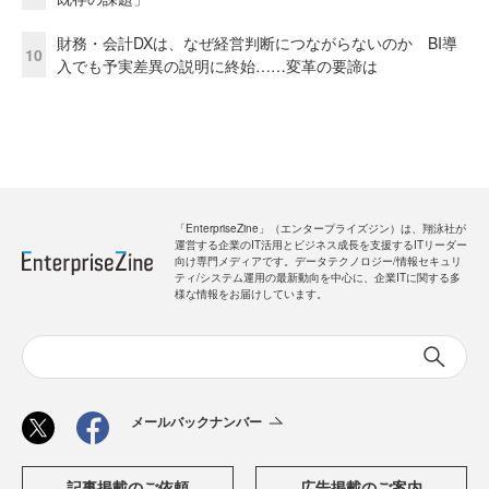
財務・会計DXは、なぜ経営判断につながらないのか BI導
10
入でも予実差異の説明に終始……変革の要諦は
「EnterpriseZine」（エンタープライズジン）は、翔泳社が
運営する企業のIT活用とビジネス成長を支援するITリーダー
向け専門メディアです。データテクノロジー/情報セキュリ
ティ/システム運用の最新動向を中心に、企業ITに関する多
様な情報をお届けしています。
メールバックナンバー
記事掲載のご依頼
広告掲載のご案内