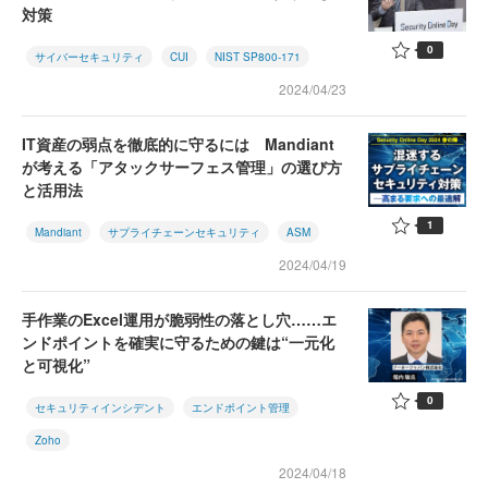
対策
0
サイバーセキュリティ
CUI
NIST SP800-171
2024/04/23
IT資産の弱点を徹底的に守るには Mandiant
が考える「アタックサーフェス管理」の選び方
と活用法
1
Mandiant
サプライチェーンセキュリティ
ASM
2024/04/19
手作業のExcel運用が脆弱性の落とし穴……エ
ンドポイントを確実に守るための鍵は“一元化
と可視化”
0
セキュリティインシデント
エンドポイント管理
Zoho
2024/04/18