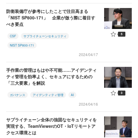
防衛装備庁が参考にしたことで注目高まる
「NIST SP800-171」 企業が倣う際に着目す
べき要点
5
CSF
サプライチェーンセキュリティ
NIST SP800-171
2024/04/17
手作業の管理はもはや不可能……アイデンティ
ティ管理を効率よく、セキュアにするための
「三大要素」を解説
3
ガバナンス
アイデンティティ管理
AI
2024/04/16
サプライチェーン全体の強固なセキュリティを
実現する、TeamViewerのOT・IoTリモートア
クセス環境とは