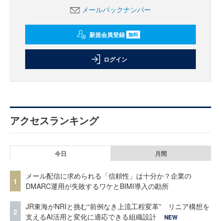
メールバックナンバー
新規会員登録
無料
ログイン
アクセスランキング
今日
月間
メール配信に求められる「信頼性」は十分か？企業の
1
DMARC運用が失敗するワケとBIMI導入の勘所
JR東海がNRIと挑む“前例なき上流工程変革” リニア構想を
2
支えるAI活用と変化に適応できる組織設計
NEW