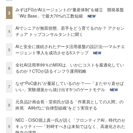
みずほFGがAIエージェントの“量産体制”を確立 開発基盤
3
「Wiz Base」で最大70%の工数短縮
NEW
AIでシニアが無双状態、若手をどう育てるのか？ アクセン
4
チュア トップコンサルタントに聞く
AIと安全に接続されたデータ活用基盤の設計法──マルチエ
5
ージェント導入を成功させる5ステップ
NEW
全社AI活用率99％のMIXIは、いかにコストを最適化してい
6
るのか？CTOが語るインフラ運用戦略
なぜ“PoC疲れ”が蔓延しているのか？──「またやり直せば
7
いい」実験感覚から抜け出す5つのゲートモデル
NEW
元良品計画会長・堂前氏が語る「作業員としての人間」の
8
終焉 AI時代に“自律型組織”をどう実現する
NEC・CISO淵上真一氏が説く「フロンティアAI」時代のセ
9
キュリティ──「対峙すべきは未知ではなく、高速化された
既存の課題」