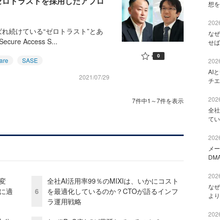
が示すゼロトラストを採用したアプロ
想を
2026
れ続けている“ゼロトラスト”とあ
なぜ
 Access S...
せば
0
are
SASE
2026
AI
2021/07/29
チエ
2026
7件中1～7件を表示
全社
てい
2026
メー
DM
2026
変
全社AI活用率99％のMIXIは、いかにコスト
なぜ
化に適
6
を最適化しているのか？CTOが語るインフ
より
ラ運用戦略
2026