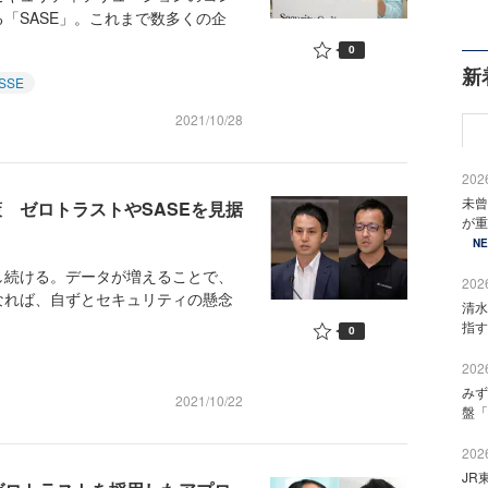
「SASE」。これまで数多くの企
0
新
SSE
2021/10/28
2026
未曾
 ゼロトラストやSASEを見据
が重
N
続ける。データが増えることで、
2026
なれば、自ずとセキュリティの懸念
清水
指す
0
2026
みず
2021/10/22
盤「
2026
JR