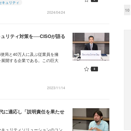
セキュリティ
10
2024/04/24
キュリティ対策を──CISOが語る
郵便局と40万人に及ぶ従業員を擁
を展開する企業である。この巨大
3
2023/11/14
時代に適応し「説明責任を果たせ
キュリティソリューションのコン