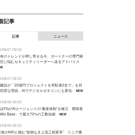
着記事
記事
ニュース
/08/07 09:00
有のトレンドが押し寄せる今、ガートナーの専門家
圧に悩むセキュリティリーダーへ送るアドバイス
EW
/08/07 08:00
建設が「20億円プロジェクトを常駐者2名で」を目
切実な理由、AIでデジタルゼネコンにも変化
NEW
/08/06 09:00
ほFGがAIエージェントの“量産体制”を確立 開発基
Wiz Base」で最大70%の工数短縮
NEW
/08/06 08:00
東海がNRIと挑む“前例なき上流工程変革” リニア構