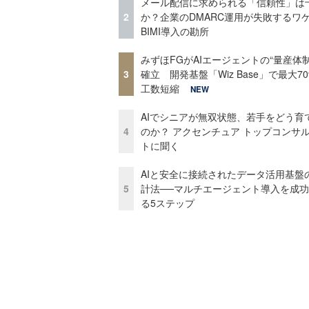
メール配信に求められる「信頼性」は
2
か？企業のDMARC運用が失敗するワ
BIMI導入の勘所
みずほFGがAIエージェントの“量産体制
3
確立 開発基盤「Wiz Base」で最大7
工数短縮
NEW
AIでシニアが無双状態、若手をどう育
4
のか？ アクセンチュア トップコンサ
トに聞く
AIと安全に接続されたデータ活用基盤
5
計法──マルチエージェント導入を成
る5ステップ