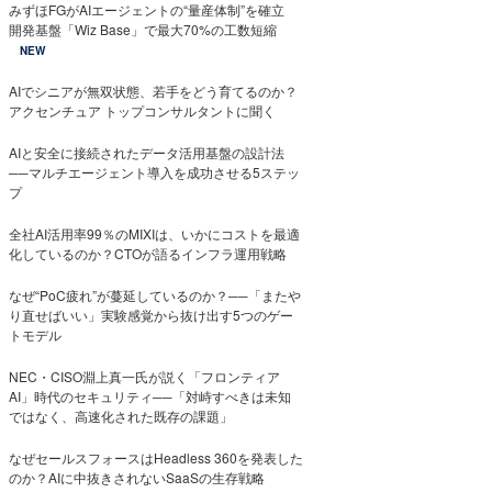
みずほFGがAIエージェントの“量産体制”を確立
開発基盤「Wiz Base」で最大70%の工数短縮
NEW
AIでシニアが無双状態、若手をどう育てるのか？
アクセンチュア トップコンサルタントに聞く
AIと安全に接続されたデータ活用基盤の設計法
──マルチエージェント導入を成功させる5ステッ
プ
全社AI活用率99％のMIXIは、いかにコストを最適
化しているのか？CTOが語るインフラ運用戦略
なぜ“PoC疲れ”が蔓延しているのか？──「またや
り直せばいい」実験感覚から抜け出す5つのゲー
トモデル
NEC・CISO淵上真一氏が説く「フロンティア
AI」時代のセキュリティ──「対峙すべきは未知
ではなく、高速化された既存の課題」
なぜセールスフォースはHeadless 360を発表した
のか？AIに中抜きされないSaaSの生存戦略