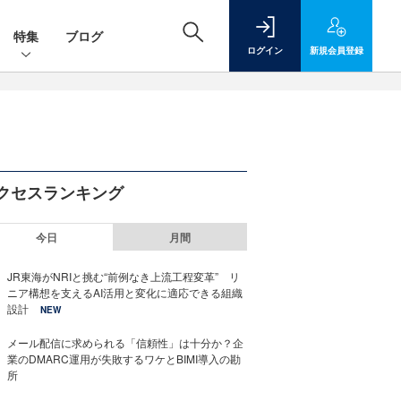
特集
ブログ
ログイン
新規
会員登録
クセスランキング
今日
月間
JR東海がNRIと挑む“前例なき上流工程変革” リ
ニア構想を支えるAI活用と変化に適応できる組織
設計
NEW
メール配信に求められる「信頼性」は十分か？企
業のDMARC運用が失敗するワケとBIMI導入の勘
所