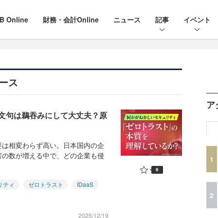
B Online
財務・会計Online
ニュース
記事
イベント
ュース
ア
文句は鵜吞みにして大丈夫？原
は相変わらず高い。日本国内の企
害の数が増える中で、どの企業も侵
1
6
リティ
ゼロトラスト
IDaaS
2
2025/12/19