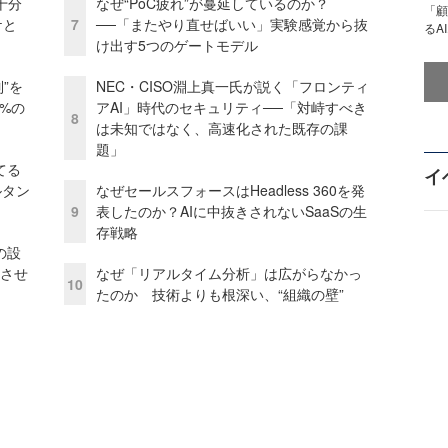
十分
なぜ“PoC疲れ”が蔓延しているのか？
「顧
ケと
7
──「またやり直せばいい」実験感覚から抜
るA
け出す5つのゲートモデル
”を
NEC・CISO淵上真一氏が説く「フロンティ
0%の
アAI」時代のセキュリティ──「対峙すべき
8
は未知ではなく、高速化された既存の課
題」
てる
イ
ルタン
なぜセールスフォースはHeadless 360を発
9
表したのか？AIに中抜きされないSaaSの生
存戦略
の設
功させ
なぜ「リアルタイム分析」は広がらなかっ
10
たのか 技術よりも根深い、“組織の壁”