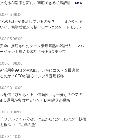
支えるAI活用と変化に適応できる組織設計
NEW
/08/05 09:00
“PoC疲れ”が蔓延しているのか？──「またやり直
いい」実験感覚から抜け出す5つのゲートモデル
/08/05 08:00
と安全に接続されたデータ活用基盤の設計法──マル
ージェント導入を成功させる5ステップ
/08/04 08:00
AI活用率99％のMIXIは、いかにコストを最適化し
るのか？CTOが語るインフラ運用戦略
/08/03 10:00
ル配信に求められる「信頼性」は十分か？企業の
ARC運用が失敗するワケとBIMI導入の勘所
/08/03 08:00
「リアルタイム分析」は広がらなかったのか 技術
も根深い、“組織の壁”
/07/31 10:00