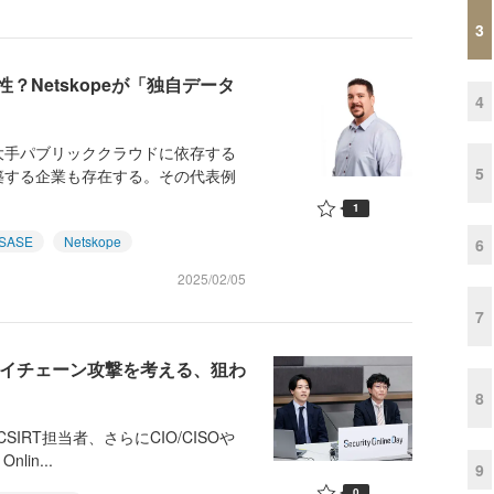
3
Netskopeが「独自データ
4
手パブリッククラウドに依存する
5
築する企業も存在する。その代表例
1
SASE
Netskope
6
2025/02/05
7
ライチェーン攻撃を考える、狙わ
8
RT担当者、さらにCIO/CISOや
in...
9
0