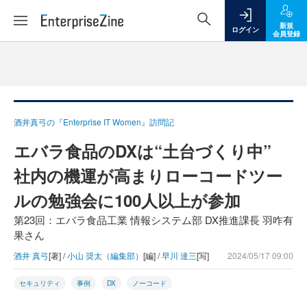
新規
ログイン
会員登録
酒井真弓の『Enterprise IT Women』訪問記
エバラ食品のDXは“土台づくり中”
社内の機運が高まりローコードツー
ルの勉強会に100人以上が参加
第23回：エバラ食品工業 情報システム部 DX推進課長 羽咋有
果さん
酒井 真弓
[著] /
小山 奨太（編集部）
[編] /
早川 達三
[写]
2024/05/17 09:00
セキュリティ
事例
DX
ノーコード