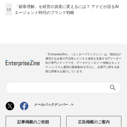
「顧客理解」を経営の資産に変えるには？ アドビが語るAI
10
エージェント時代のブランド戦略
「EnterpriseZine」（エンタープライズジン）は、翔泳社が
運営する企業のIT活用とビジネス成長を支援するITリーダー
向け専門メディアです。データテクノロジー/情報セキュリ
ティ/システム運用の最新動向を中心に、企業ITに関する多
様な情報をお届けしています。
メールバックナンバー
記事掲載のご依頼
広告掲載のご案内