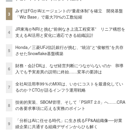
みずほFGがAIエージェントの“量産体制”を確立 開発基盤
3
「Wiz Base」で最大70%の工数短縮
JR東海がNRIと挑む“前例なき上流工程変革” リニア構想を
4
支えるAI活用と変化に適応できる組織設計
Honda／三菱UFJ信託銀行が挑む、“統治”と“俊敏性”を共存
5
させたSnowflake基盤構築
財務・会計DXは、なぜ経営判断につながらないのか BI導
6
入でも予実差異の説明に終始……変革の要諦は
全社AI活用率99％のMIXIは、いかにコストを最適化してい
7
るのか？CTOが語るインフラ運用戦略
技術的実装、SBOM管理、そして「PSIRT 2.0」へ……CRA
8
の各要求事項に応える実務のポイント
「分析はAIに任せる時代」に生き残るFP&A組織像──好業
9
績企業に共通する組織デザインからひも解く