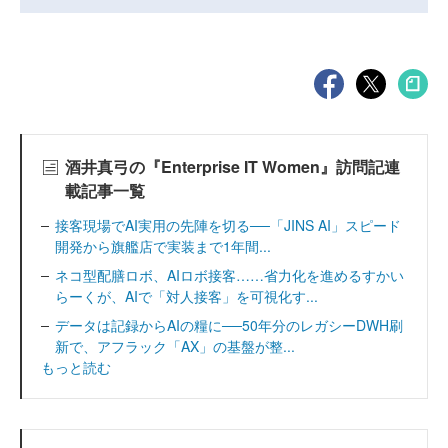
酒井真弓の『Enterprise IT Women』訪問記連
載記事一覧
接客現場でAI実用の先陣を切る──「JINS AI」スピード
開発から旗艦店で実装まで1年間...
ネコ型配膳ロボ、AIロボ接客……省力化を進めるすかい
らーくが、AIで「対人接客」を可視化す...
データは記録からAIの糧に──50年分のレガシーDWH刷
新で、アフラック「AX」の基盤が整...
もっと読む