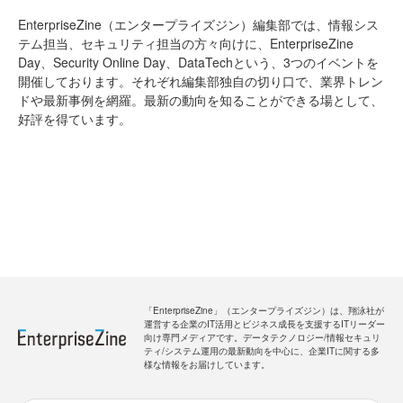
EnterpriseZine（エンタープライズジン）編集部では、情報シス
テム担当、セキュリティ担当の方々向けに、EnterpriseZine
Day、Security Online Day、DataTechという、3つのイベントを
開催しております。それぞれ編集部独自の切り口で、業界トレン
ドや最新事例を網羅。最新の動向を知ることができる場として、
好評を得ています。
「EnterpriseZine」（エンタープライズジン）は、翔泳社が
運営する企業のIT活用とビジネス成長を支援するITリーダー
向け専門メディアです。データテクノロジー/情報セキュリ
ティ/システム運用の最新動向を中心に、企業ITに関する多
様な情報をお届けしています。