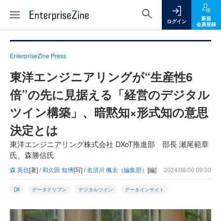
新規
ログイン
会員登録
EnterpriseZine Press
東洋エンジニアリングが“生産性6
倍”の先に見据える「経営のデジタル
ツイン構築」、暗黙知×形式知の意思
決定とは
東洋エンジニアリング株式会社 DXoT推進部 部長 瀬尾範章
氏、森勝信氏
森 英信
[著] /
和久田 知博
[写] /
名須川 楓太（編集部）
[編]
2024/08/06 09:00
DX
データドリブン
デジタルツイン
データインサイト