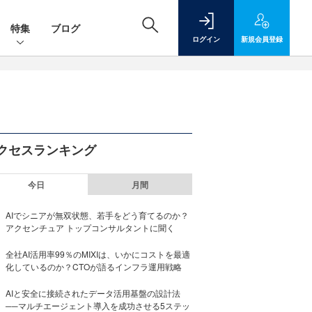
特集
ブログ
ログイン
新規
会員登録
クセスランキング
今日
月間
AIでシニアが無双状態、若手をどう育てるのか？
アクセンチュア トップコンサルタントに聞く
全社AI活用率99％のMIXIは、いかにコストを最適
化しているのか？CTOが語るインフラ運用戦略
AIと安全に接続されたデータ活用基盤の設計法
──マルチエージェント導入を成功させる5ステッ