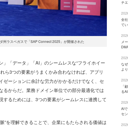
チエ
2026
全社
てい
2026
ラスベガスで「SAP Connect 2025」が開催された
メー
DM
2026
」「データ」「AI」のシームレスな“フライホイー
なぜ
より
これら3つの要素がうまくかみ合わなければ、アプリ
2026
イゼーションに余計な労力がかかるだけでなく、セ
「顧
なるからだ。業務ドメイン単位での部分最適化では
るA
現するためには、3つの要素がシームレスに連携して
2026
AI
セン
文脈”を理解できることで、企業にもたらされる価値は
2026