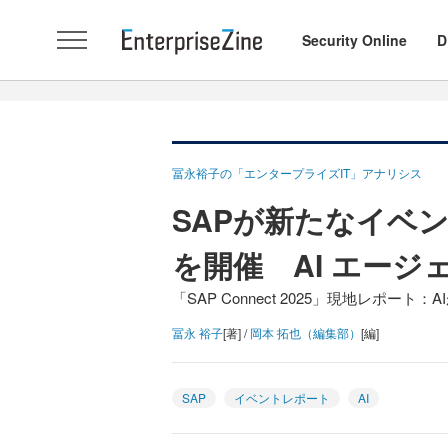
Security Online
D
冨永裕子の「エンタープライズIT」アナリシス
SAPが新たなイベント「
を開催 AI エー
「SAP Connect 2025」現地レポ
冨永 裕子
[著] /
岡本 拓也（編集部）
[編]
SAP
イベントレポート
AI