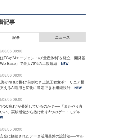
着記事
記事
ニュース
/08/06 09:00
ほFGがAIエージェントの“量産体制”を確立 開発基
Wiz Base」で最大70%の工数短縮
NEW
/08/06 08:00
東海がNRIと挑む“前例なき上流工程変革” リニア構
支えるAI活用と変化に適応できる組織設計
NEW
/08/05 09:00
“PoC疲れ”が蔓延しているのか？──「またやり直
いい」実験感覚から抜け出す5つのゲートモデル
EW
/08/05 08:00
と安全に接続されたデータ活用基盤の設計法──マル