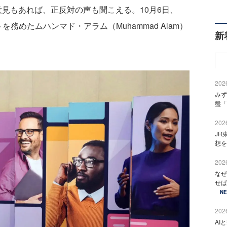
意見もあれば、正反対の声も聞こえる。10月6日、
ホストを務めたムハンマド・アラム（Muhammad Alam）
新
2026
みず
盤「
2026
JR
想を
2026
なぜ
せば
N
2026
AI