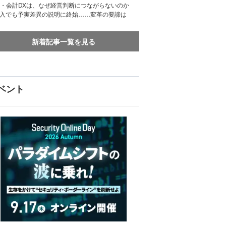
務・会計DXは、なぜ経営判断につながらないのか
導入でも予実差異の説明に終始……変革の要諦は
新着記事一覧を見る
ベント