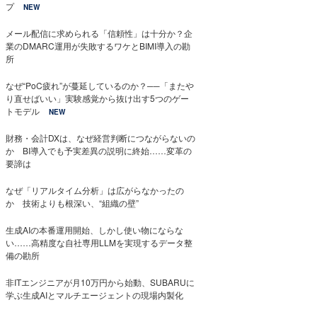
プ
NEW
メール配信に求められる「信頼性」は十分か？企
業のDMARC運用が失敗するワケとBIMI導入の勘
所
なぜ“PoC疲れ”が蔓延しているのか？──「またや
り直せばいい」実験感覚から抜け出す5つのゲー
トモデル
NEW
財務・会計DXは、なぜ経営判断につながらないの
か BI導入でも予実差異の説明に終始……変革の
要諦は
なぜ「リアルタイム分析」は広がらなかったの
か 技術よりも根深い、“組織の壁”
生成AIの本番運用開始、しかし使い物にならな
い……高精度な自社専用LLMを実現するデータ整
備の勘所
非ITエンジニアが月10万円から始動、SUBARUに
学ぶ生成AIとマルチエージェントの現場内製化