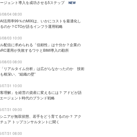
ージェント導入を成功させる5ステップ
NEW
/08/04 08:00
AI活用率99％のMIXIは、いかにコストを最適化し
るのか？CTOが語るインフラ運用戦略
/08/03 10:00
ル配信に求められる「信頼性」は十分か？企業の
ARC運用が失敗するワケとBIMI導入の勘所
/08/03 08:00
「リアルタイム分析」は広がらなかったのか 技術
も根深い、“組織の壁”
/07/31 10:00
客理解」を経営の資産に変えるには？ アドビが語
Iエージェント時代のブランド戦略
/07/31 09:00
でシニアが無双状態、若手をどう育てるのか？ アク
チュア トップコンサルタントに聞く
/07/31 08:00