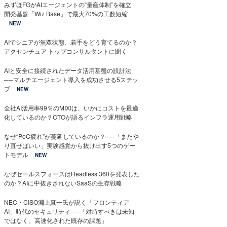
みずほFGがAIエージェントの“量産体制”を確立
開発基盤「Wiz Base」で最大70%の工数短縮
NEW
AIでシニアが無双状態、若手をどう育てるのか？
アクセンチュア トップコンサルタントに聞く
AIと安全に接続されたデータ活用基盤の設計法
──マルチエージェント導入を成功させる5ステッ
プ
NEW
全社AI活用率99％のMIXIは、いかにコストを最適
化しているのか？CTOが語るインフラ運用戦略
なぜ“PoC疲れ”が蔓延しているのか？──「またや
り直せばいい」実験感覚から抜け出す5つのゲー
トモデル
NEW
なぜセールスフォースはHeadless 360を発表した
のか？AIに中抜きされないSaaSの生存戦略
NEC・CISO淵上真一氏が説く「フロンティア
AI」時代のセキュリティ──「対峙すべきは未知
ではなく、高速化された既存の課題」