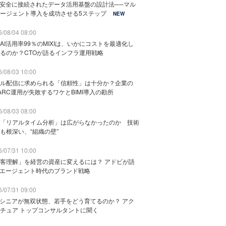
と安全に接続されたデータ活用基盤の設計法──マル
ージェント導入を成功させる5ステップ
NEW
/08/04 08:00
AI活用率99％のMIXIは、いかにコストを最適化し
るのか？CTOが語るインフラ運用戦略
/08/03 10:00
ル配信に求められる「信頼性」は十分か？企業の
ARC運用が失敗するワケとBIMI導入の勘所
/08/03 08:00
「リアルタイム分析」は広がらなかったのか 技術
も根深い、“組織の壁”
/07/31 10:00
客理解」を経営の資産に変えるには？ アドビが語
Iエージェント時代のブランド戦略
/07/31 09:00
でシニアが無双状態、若手をどう育てるのか？ アク
チュア トップコンサルタントに聞く