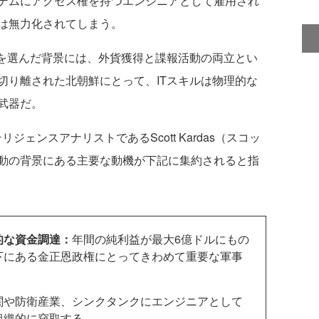
テムにアクセス権を持つエンジニアとして雇用され
は無力化されてしまう。
を選んだ背景には、外貨獲得と諜報活動の両立とい
切り離された北朝鮮にとって、ITスキルは物理的な
武器だ。
ンテリジェンスアナリストであるScott Kardas（スコッ
動の背景にある主要な動機が下記に集約されると指
的な資金調達：
年間の純利益が最大6億ドルにもの
下にある金正恩政権にとってきわめて重要な軍事
関や防衛産業、シンクタンクにエンジニアとして
組織的に窃取する