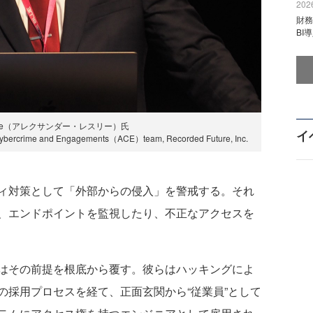
2026
財
BI
 Leslie（アレクサンダー・レスリー）氏
イ
d Cybercrime and Engagements（ACE）team, Recorded Future, Inc.
ィ対策として「外部からの侵入」を警戒する。それ
、エンドポイントを監視したり、不正なアクセスを
はその前提を根底から覆す。彼らはハッキングによ
の採用プロセスを経て、正面玄関から“従業員”として