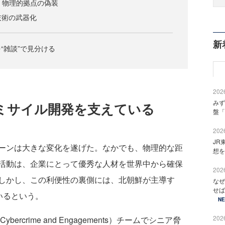
築：物理的拠点の偽装
I技術の武器化
新
“雑談”で見分ける
2026
みず
ミサイル開発を支えている
盤「
2026
JR
ーンは大きな変化を遂げた。なかでも、物理的な距
想を
活動は、企業にとって優秀な人材を世界中から確保
2026
しかし、この利便性の裏側には、北朝鮮が主導す
なぜ
せば
いるという。
N
2026
d Cybercrime and Engagements）チームでシニア脅