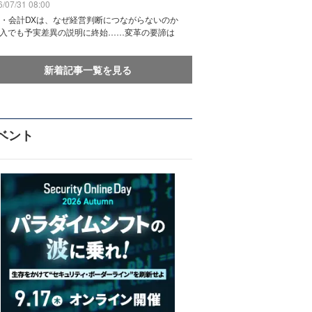
/07/31 08:00
務・会計DXは、なぜ経営判断につながらないのか
導入でも予実差異の説明に終始……変革の要諦は
新着記事一覧を見る
ベント