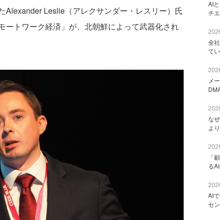
AI
exander Leslie（アレクサンダー・レスリー）氏
チエ
モートワーク経済」が、北朝鮮によって武器化され
2026
全社
てい
2026
メー
DM
2026
なぜ
より
2026
「顧
るA
2026
AI
セン