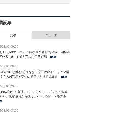
着記事
記事
ニュース
/08/06 09:00
ほFGがAIエージェントの“量産体制”を確立 開発基
Wiz Base」で最大70%の工数短縮
NEW
/08/06 08:00
東海がNRIと挑む“前例なき上流工程変革” リニア構
支えるAI活用と変化に適応できる組織設計
NEW
/08/05 09:00
“PoC疲れ”が蔓延しているのか？──「またやり直
いい」実験感覚から抜け出す5つのゲートモデル
EW
/08/05 08:00