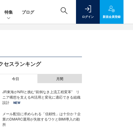
特集
ブログ
ログイン
新規
会員登録
クセスランキング
今日
月間
JR東海がNRIと挑む“前例なき上流工程変革” リ
ニア構想を支えるAI活用と変化に適応できる組織
設計
NEW
メール配信に求められる「信頼性」は十分か？企
業のDMARC運用が失敗するワケとBIMI導入の勘
所