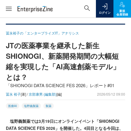
新規
ログイン
会員登録
冨永裕子の「エンタープライズIT」アナリシス
JTの医薬事業を継承した新生
SHIONOGI、新薬開発期間の大幅短
縮を実現した「AI高速創薬モデル」
とは？
「SHIONOGI DATA SCIENCE FES 2026」レポート#01
冨永 裕子
[著] /
京部康男 (編集部)
[編]
2026/05/12 09:00
医療AI
塩野義製薬
製薬
塩野義製薬では3月19日にオンラインイベント「SHIONOGI
DATA SCIENCE FES 2026」を開催した。4回目となる今回は、