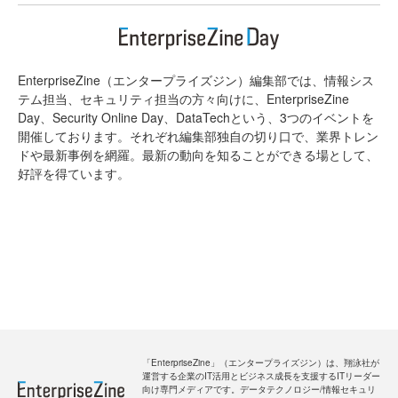
EnterpriseZine（エンタープライズジン）編集部では、情報シス
テム担当、セキュリティ担当の方々向けに、EnterpriseZine
Day、Security Online Day、DataTechという、3つのイベントを
開催しております。それぞれ編集部独自の切り口で、業界トレン
ドや最新事例を網羅。最新の動向を知ることができる場として、
好評を得ています。
「EnterpriseZine」（エンタープライズジン）は、翔泳社が
運営する企業のIT活用とビジネス成長を支援するITリーダー
向け専門メディアです。データテクノロジー/情報セキュリ