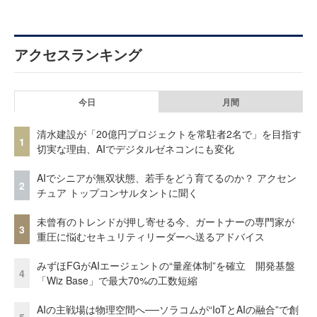
アクセスランキング
今日
月間
清水建設が「20億円プロジェクトを常駐者2名で」を目指す
1
切実な理由、AIでデジタルゼネコンにも変化
AIでシニアが無双状態、若手をどう育てるのか？ アクセン
2
チュア トップコンサルタントに聞く
未曾有のトレンドが押し寄せる今、ガートナーの専門家が
3
重圧に悩むセキュリティリーダーへ送るアドバイス
みずほFGがAIエージェントの“量産体制”を確立 開発基盤
4
「Wiz Base」で最大70%の工数短縮
AIの主戦場は物理空間へ──ソラコムが“IoTとAIの融合”で創
5