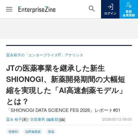
新規
ログイン
会員登録
冨永裕子の「エンタープライズIT」アナリシス
JTの医薬事業を継承した新生
SHIONOGI、新薬開発期間の大幅短
縮を実現した「AI高速創薬モデル」
とは？
「SHIONOGI DATA SCIENCE FES 2026」レポート#01
冨永 裕子
[著] /
京部康男 (編集部)
[編]
2026/05/12 09:00
医療AI
塩野義製薬
製薬