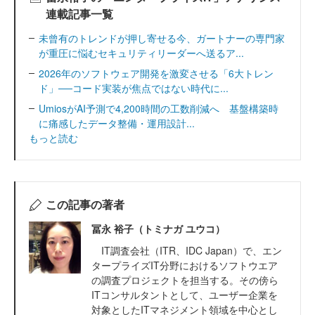
連載記事一覧
未曾有のトレンドが押し寄せる今、ガートナーの専門家
が重圧に悩むセキュリティリーダーへ送るア...
2026年のソフトウェア開発を激変させる「6大トレン
ド」──コード実装が焦点ではない時代に...
UmiosがAI予測で4,200時間の工数削減へ 基盤構築時
に痛感したデータ整備・運用設計...
もっと読む
この記事の著者
冨永 裕子（トミナガ ユウコ）
IT調査会社（ITR、IDC Japan）で、エン
タープライズIT分野におけるソフトウエア
の調査プロジェクトを担当する。その傍ら
ITコンサルタントとして、ユーザー企業を
対象としたITマネジメント領域を中心とし