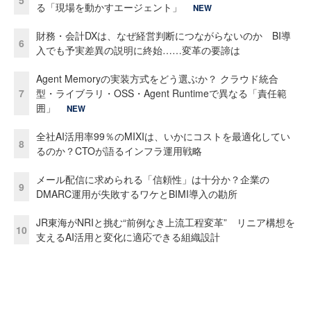
る「現場を動かすエージェント」
NEW
財務・会計DXは、なぜ経営判断につながらないのか BI導
6
入でも予実差異の説明に終始……変革の要諦は
Agent Memoryの実装方式をどう選ぶか？ クラウド統合
7
型・ライブラリ・OSS・Agent Runtimeで異なる「責任範
囲」
NEW
全社AI活用率99％のMIXIは、いかにコストを最適化してい
8
るのか？CTOが語るインフラ運用戦略
メール配信に求められる「信頼性」は十分か？企業の
9
DMARC運用が失敗するワケとBIMI導入の勘所
JR東海がNRIと挑む“前例なき上流工程変革” リニア構想を
10
支えるAI活用と変化に適応できる組織設計