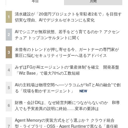
今日
月間
清水建設が「20億円プロジェクトを常駐者2名で」を目指す
1
切実な理由、AIでデジタルゼネコンにも変化
AIでシニアが無双状態、若手をどう育てるのか？ アクセン
2
チュア トップコンサルタントに聞く
未曾有のトレンドが押し寄せる今、ガートナーの専門家が
3
重圧に悩むセキュリティリーダーへ送るアドバイス
みずほFGがAIエージェントの“量産体制”を確立 開発基盤
4
「Wiz Base」で最大70%の工数短縮
AIの主戦場は物理空間へ──ソラコムが“IoTとAIの融合”で創
5
る「現場を動かすエージェント」
NEW
財務・会計DXは、なぜ経営判断につながらないのか BI導
6
入でも予実差異の説明に終始……変革の要諦は
Agent Memoryの実装方式をどう選ぶか？ クラウド統合
7
型・ライブラリ・OSS・Agent Runtimeで異なる「責任範