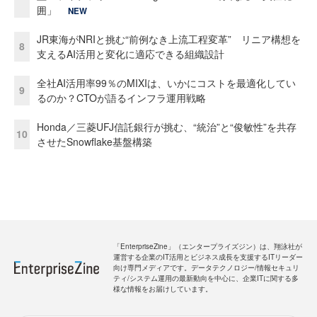
囲」
NEW
JR東海がNRIと挑む“前例なき上流工程変革” リニア構想を
8
支えるAI活用と変化に適応できる組織設計
全社AI活用率99％のMIXIは、いかにコストを最適化してい
9
るのか？CTOが語るインフラ運用戦略
Honda／三菱UFJ信託銀行が挑む、“統治”と“俊敏性”を共存
10
させたSnowflake基盤構築
「EnterpriseZine」（エンタープライズジン）は、翔泳社が
運営する企業のIT活用とビジネス成長を支援するITリーダー
向け専門メディアです。データテクノロジー/情報セキュリ
ティ/システム運用の最新動向を中心に、企業ITに関する多
様な情報をお届けしています。