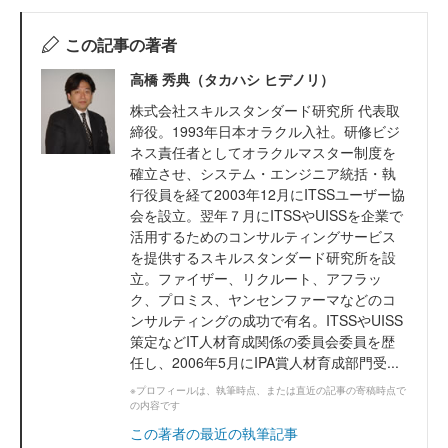
この記事の著者
高橋 秀典（タカハシ ヒデノリ）
株式会社スキルスタンダード研究所 代表取
締役。1993年日本オラクル入社。研修ビジ
ネス責任者としてオラクルマスター制度を
確立させ、システム・エンジニア統括・執
行役員を経て2003年12月にITSSユーザー協
会を設立。翌年７月にITSSやUISSを企業で
活用するためのコンサルティングサービス
を提供するスキルスタンダード研究所を設
立。ファイザー、リクルート、アフラッ
ク、プロミス、ヤンセンファーマなどのコ
ンサルティングの成功で有名。ITSSやUISS
策定などIT人材育成関係の委員会委員を歴
任し、2006年5月にIPA賞人材育成部門受...
※プロフィールは、執筆時点、または直近の記事の寄稿時点で
の内容です
この著者の最近の執筆記事