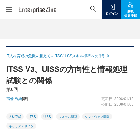
新規
ログイン
会員登録
IT人材育成の危機を超えて～ITSS/UISSスキル標準への手引き
ITSS V3、UISSの方向性と情報処理
試験との関係
第6回
高橋 秀典
[著]
更新日: 2008/01/16
公開日: 2008/01/08
人材育成
ITSS
UISS
システム開発
ソフトウェア開発
キャリアデザイン