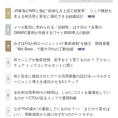
JR東海がNRIと挑む“前例なき上流工程変革” リニア構想を
1
支えるAI活用と変化に適応できる組織設計
NEW
メール配信に求められる「信頼性」は十分か？企業の
2
DMARC運用が失敗するワケとBIMI導入の勘所
みずほFGがAIエージェントの“量産体制”を確立 開発基盤
3
「Wiz Base」で最大70%の工数短縮
NEW
AIでシニアが無双状態、若手をどう育てるのか？ アクセン
4
チュア トップコンサルタントに聞く
AIと安全に接続されたデータ活用基盤の設計法──マルチエ
5
ージェント導入を成功させる5ステップ
全社AI活用率99％のMIXIは、いかにコストを最適化してい
6
るのか？CTOが語るインフラ運用戦略
なぜ“PoC疲れ”が蔓延しているのか？──「またやり直せば
7
いい」実験感覚から抜け出す5つのゲートモデル