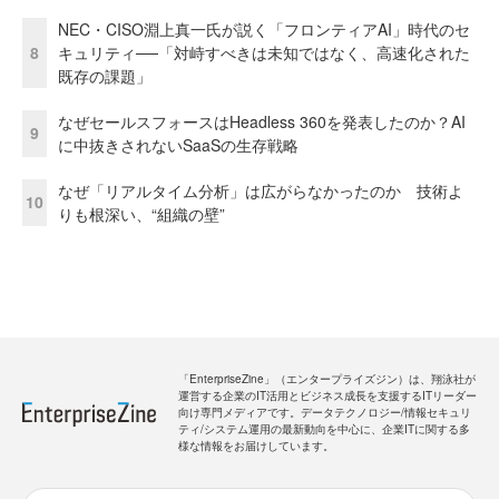
NEC・CISO淵上真一氏が説く「フロンティアAI」時代のセ
8
キュリティ──「対峙すべきは未知ではなく、高速化された
既存の課題」
なぜセールスフォースはHeadless 360を発表したのか？AI
9
に中抜きされないSaaSの生存戦略
なぜ「リアルタイム分析」は広がらなかったのか 技術よ
10
りも根深い、“組織の壁”
「EnterpriseZine」（エンタープライズジン）は、翔泳社が
運営する企業のIT活用とビジネス成長を支援するITリーダー
向け専門メディアです。データテクノロジー/情報セキュリ
ティ/システム運用の最新動向を中心に、企業ITに関する多
様な情報をお届けしています。