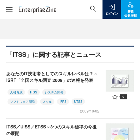
新規
ログイン
会員登録
「ITSS」に関する記事とニュース
あなたのIT技術者としてのスキルレベルは？～
iSRF「全国スキル調査 2009」の速報を発表
人材育成
ITSS
システム開発
0
ソフトウェア開発
スキル
IFRS
UTSS
2009/10/02
ITSS／UISS／ETSS～3つのスキル標準の今後
の展開