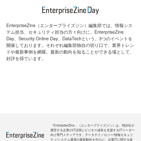
EnterpriseZine（エンタープライズジン）編集部では、情報シス
テム担当、セキュリティ担当の方々向けに、EnterpriseZine
Day、Security Online Day、DataTechという、3つのイベントを
開催しております。それぞれ編集部独自の切り口で、業界トレン
ドや最新事例を網羅。最新の動向を知ることができる場として、
好評を得ています。
「EnterpriseZine」（エンタープライズジン）は、翔泳社が
運営する企業のIT活用とビジネス成長を支援するITリーダー
向け専門メディアです。データテクノロジー/情報セキュリ
ティ/システム運用の最新動向を中心に、企業ITに関する多