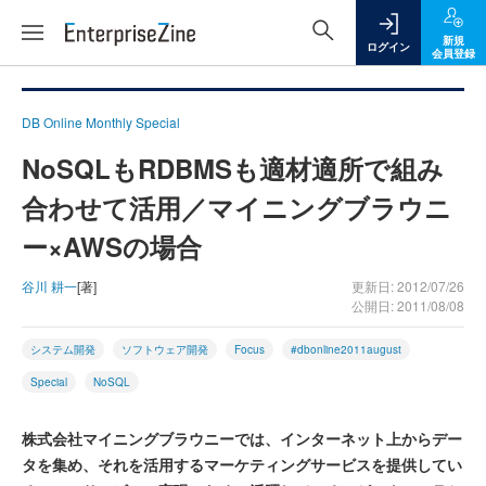
新規
ログイン
会員登録
DB Online Monthly Special
NoSQLもRDBMSも適材適所で組み
合わせて活用／マイニングブラウニ
ー×AWSの場合
谷川 耕一
[著]
更新日: 2012/07/26
公開日: 2011/08/08
システム開発
ソフトウェア開発
Focus
#dbonline2011august
Special
NoSQL
株式会社マイニングブラウニーでは、インターネット上からデー
タを集め、それを活用するマーケティングサービスを提供してい