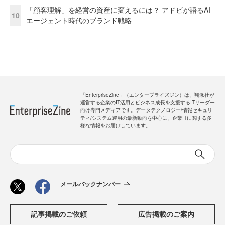
「顧客理解」を経営の資産に変えるには？ アドビが語るAI
10
エージェント時代のブランド戦略
「EnterpriseZine」（エンタープライズジン）は、翔泳社が
運営する企業のIT活用とビジネス成長を支援するITリーダー
向け専門メディアです。データテクノロジー/情報セキュリ
ティ/システム運用の最新動向を中心に、企業ITに関する多
様な情報をお届けしています。
メールバックナンバー
記事掲載のご依頼
広告掲載のご案内