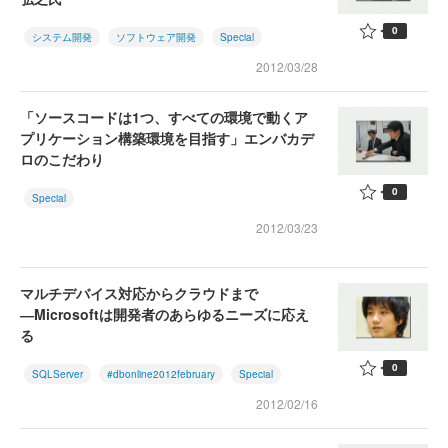
0
システム開発
ソフトウェア開発
Special
2012/03/28
「ソースコードは1つ、すべての環境で動くア
プリケーション構築環境を目指す」エンバカデ
ロのこだわり
0
Special
2012/03/23
マルチデバイス対応からクラウドまで
―Microsoftは開発者のあらゆるニーズに応え
る
0
SQLServer
#dbonline2012february
Special
2012/02/16