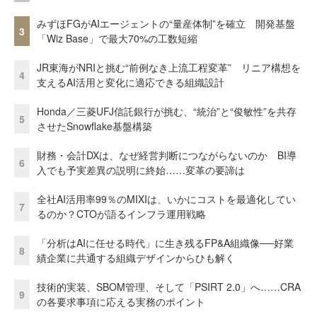
みずほFGがAIエージェントの“量産体制”を確立 開発基盤
3
「Wiz Base」で最大70%の工数短縮
JR東海がNRIと挑む“前例なき上流工程変革” リニア構想を
4
支えるAI活用と変化に適応できる組織設計
Honda／三菱UFJ信託銀行が挑む、“統治”と“俊敏性”を共存
5
させたSnowflake基盤構築
財務・会計DXは、なぜ経営判断につながらないのか BI導
6
入でも予実差異の説明に終始……変革の要諦は
全社AI活用率99％のMIXIは、いかにコストを最適化してい
7
るのか？CTOが語るインフラ運用戦略
「分析はAIに任せる時代」に生き残るFP&A組織像──好業
8
績企業に共通する組織デザインからひも解く
技術的実装、SBOM管理、そして「PSIRT 2.0」へ……CRA
9
の各要求事項に応える実務のポイント