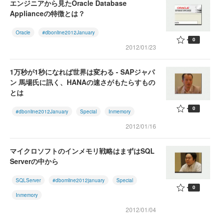
エンジニアから見たOracle Database
Applianceの特徴とは？
Oracle
#dbonline2012January
0
2012/01/23
1万秒が1秒になれば世界は変わる - SAPジャパ
ン 馬場氏に訊く、HANAの速さがもたらすもの
とは
0
#dbonline2012January
Special
Inmemory
2012/01/16
マイクロソフトのインメモリ戦略はまずはSQL
Serverの中から
SQLServer
#dbomline2012january
Special
0
Inmemory
2012/01/04