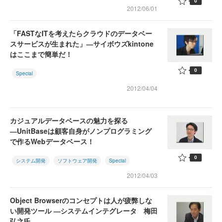
0
2012/06/01
「FASTなITを考えたらクラウドのデータベー
スサービスが生まれた」―サイボウズkintone
はここまで簡単だ！
0
Special
2012/04/04
カジュアルデータベースの魅力を探る
―UnitBaseは顧客自身がノンプログラミング
で作るWebデータベース！
0
システム開発
ソフトウェア開発
Special
2012/04/03
Object Browserのコンセプトは人が疲弊しな
い開発ツール ―システムインテグレータ 梅田
弘之氏