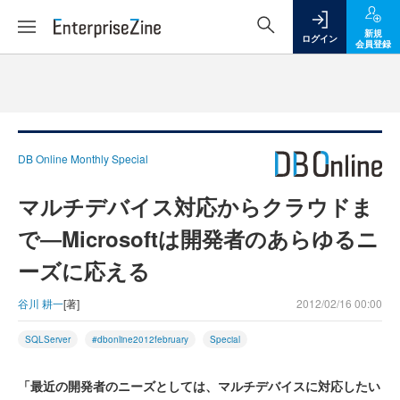
新規
ログイン
会員登録
DB Online Monthly Special
マルチデバイス対応からクラウドま
で―Microsoftは開発者のあらゆるニ
ーズに応える
谷川 耕一
[著]
2012/02/16 00:00
SQLServer
#dbonline2012february
Special
「最近の開発者のニーズとしては、マルチデバイスに対応したい