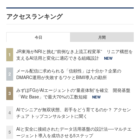
アクセスランキング
今日
月間
JR東海がNRIと挑む“前例なき上流工程変革” リニア構想を
1
支えるAI活用と変化に適応できる組織設計
NEW
メール配信に求められる「信頼性」は十分か？企業の
2
DMARC運用が失敗するワケとBIMI導入の勘所
みずほFGがAIエージェントの“量産体制”を確立 開発基盤
3
「Wiz Base」で最大70%の工数短縮
NEW
AIでシニアが無双状態、若手をどう育てるのか？ アクセン
4
チュア トップコンサルタントに聞く
AIと安全に接続されたデータ活用基盤の設計法──マルチエ
5
ージェント導入を成功させる5ステップ