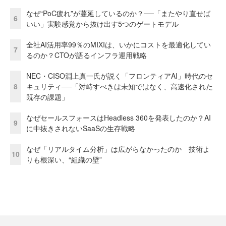
なぜ“PoC疲れ”が蔓延しているのか？──「またやり直せば
6
いい」実験感覚から抜け出す5つのゲートモデル
全社AI活用率99％のMIXIは、いかにコストを最適化してい
7
るのか？CTOが語るインフラ運用戦略
NEC・CISO淵上真一氏が説く「フロンティアAI」時代のセ
8
キュリティ──「対峙すべきは未知ではなく、高速化された
既存の課題」
なぜセールスフォースはHeadless 360を発表したのか？AI
9
に中抜きされないSaaSの生存戦略
なぜ「リアルタイム分析」は広がらなかったのか 技術よ
10
りも根深い、“組織の壁”