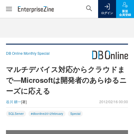
新規
ログイン
会員登録
DB Online Monthly Special
マルチデバイス対応からクラウドま
で―Microsoftは開発者のあらゆるニ
ーズに応える
谷川 耕一
[著]
2012/02/16 00:00
SQLServer
#dbonline2012february
Special