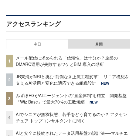
アクセスランキング
今日
月間
メール配信に求められる「信頼性」は十分か？企業の
1
DMARC運用が失敗するワケとBIMI導入の勘所
JR東海がNRIと挑む“前例なき上流工程変革” リニア構想を
2
支えるAI活用と変化に適応できる組織設計
NEW
みずほFGがAIエージェントの“量産体制”を確立 開発基盤
3
「Wiz Base」で最大70%の工数短縮
NEW
AIでシニアが無双状態、若手をどう育てるのか？ アクセン
4
チュア トップコンサルタントに聞く
AIと安全に接続されたデータ活用基盤の設計法──マルチエ