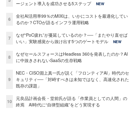
5
ージェント導入を成功させる5ステップ
NEW
全社AI活用率99％のMIXIは、いかにコストを最適化してい
6
るのか？CTOが語るインフラ運用戦略
なぜ“PoC疲れ”が蔓延しているのか？──「またやり直せば
7
いい」実験感覚から抜け出す5つのゲートモデル
NEW
なぜセールスフォースはHeadless 360を発表したのか？AI
8
に中抜きされないSaaSの生存戦略
NEC・CISO淵上真一氏が説く「フロンティアAI」時代のセ
9
キュリティ──「対峙すべきは未知ではなく、高速化された
既存の課題」
元良品計画会長・堂前氏が語る「作業員としての人間」の
10
終焉 AI時代に“自律型組織”をどう実現する