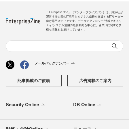
「EnterpriseZine」（エンタープライズジン）は、翔泳社が
運営する企業のIT活用とビジネス成長を支援するITリーダー
向け専門メディアです。データテクノロジー/情報セキュリ
ティ/システム運用の最新動向を中心に、企業ITに関する多
様な情報をお届けしています。
メールバックナンバー
記事掲載のご依頼
広告掲載のご案内
Security Online
DB Online
財務・会計Online
ニュース