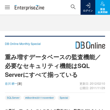
新規
ログイン
会員登録
DB Online Monthly Special
重み増すデータベースの監査機能／
必要なセキュリティ機能はSQL
Serverにすべて揃っている
谷川 耕一
[著]
更新日: 2012/02/10
公開日: 2011/11/29
SQLServer
#dbonline2011november
Special