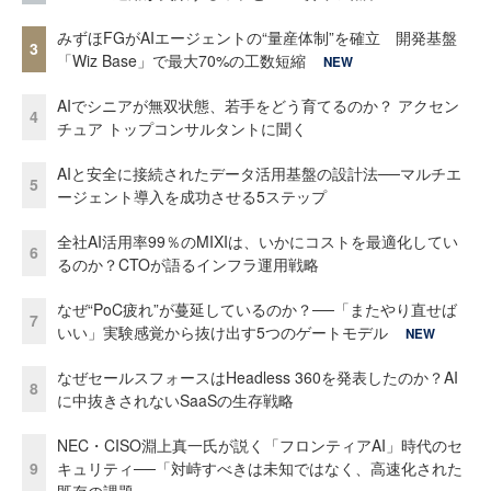
みずほFGがAIエージェントの“量産体制”を確立 開発基盤
3
「Wiz Base」で最大70%の工数短縮
NEW
AIでシニアが無双状態、若手をどう育てるのか？ アクセン
4
チュア トップコンサルタントに聞く
AIと安全に接続されたデータ活用基盤の設計法──マルチエ
5
ージェント導入を成功させる5ステップ
全社AI活用率99％のMIXIは、いかにコストを最適化してい
6
るのか？CTOが語るインフラ運用戦略
なぜ“PoC疲れ”が蔓延しているのか？──「またやり直せば
7
いい」実験感覚から抜け出す5つのゲートモデル
NEW
なぜセールスフォースはHeadless 360を発表したのか？AI
8
に中抜きされないSaaSの生存戦略
NEC・CISO淵上真一氏が説く「フロンティアAI」時代のセ
9
キュリティ──「対峙すべきは未知ではなく、高速化された
既存の課題」