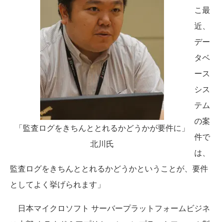
こ最
近、
デー
タベ
ース
シス
テム
の案
「監査ログをきちんととれるかどうかが要件に」
件で
北川氏
は、
監査ログをきちんととれるかどうかということが、要件
としてよく挙げられます」
日本マイクロソフト サーバープラットフォームビジネ