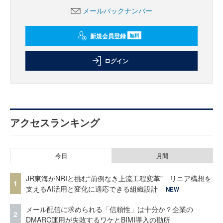
メールバックナンバー
新規会員登録
無料
ログイン
アクセスランキング
今日
月間
JR東海がNRIと挑む“前例なき上流工程変革” リニア構想を
1
支えるAI活用と変化に適応できる組織設計
NEW
メール配信に求められる「信頼性」は十分か？企業の
2
DMARC運用が失敗するワケとBIMI導入の勘所