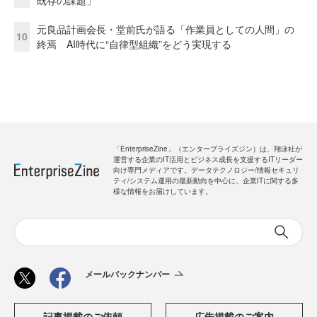
元良品計画会長・堂前氏が語る「作業員としての人間」の
10
終焉 AI時代に“自律型組織”をどう実現する
「EnterpriseZine」（エンタープライズジン）は、翔泳社が
運営する企業のIT活用とビジネス成長を支援するITリーダー
向け専門メディアです。データテクノロジー/情報セキュリ
ティ/システム運用の最新動向を中心に、企業ITに関する多
様な情報をお届けしています。
メールバックナンバー
記事掲載のご依頼
広告掲載のご案内