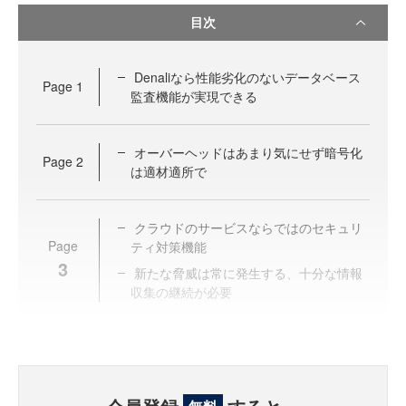
目次
Denaliなら性能劣化のないデータベース
Page
1
監査機能が実現できる
オーバーヘッドはあまり気にせず暗号化
Page
2
は適材適所で
クラウドのサービスならではのセキュリ
Page
ティ対策機能
3
新たな脅威は常に発生する、十分な情報
収集の継続が必要