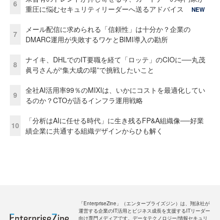
6
重圧に悩むセキュリティリーダーへ送るアドバイス
NEW
メール配信に求められる「信頼性」は十分か？企業の
7
DMARC運用が失敗するワケとBIMI導入の勘所
ナイキ、DHLでのIT要職を経て「ロッテ」のCIOに──丸茂
8
眞弓さんが“集大成の場”で挑戦したいこと
全社AI活用率99％のMIXIは、いかにコストを最適化してい
9
るのか？CTOが語るインフラ運用戦略
「分析はAIに任せる時代」に生き残るFP&A組織像──好業
10
績企業に共通する組織デザインからひも解く
「EnterpriseZine」（エンタープライズジン）は、翔泳社が
運営する企業のIT活用とビジネス成長を支援するITリーダー
向け専門メディアです。データテクノロジー/情報セキュリ