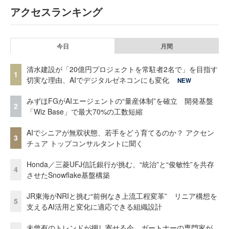
アクセスランキング
今日
月間
清水建設が「20億円プロジェクトを常駐者2名で」を目指す
1
切実な理由、AIでデジタルゼネコンにも変化
NEW
みずほFGがAIエージェントの“量産体制”を確立 開発基盤
2
「Wiz Base」で最大70%の工数短縮
AIでシニアが無双状態、若手をどう育てるのか？ アクセン
3
チュア トップコンサルタントに聞く
Honda／三菱UFJ信託銀行が挑む、“統治”と“俊敏性”を共存
4
させたSnowflake基盤構築
JR東海がNRIと挑む“前例なき上流工程変革” リニア構想を
5
支えるAI活用と変化に適応できる組織設計
未曾有のトレンドが押し寄せる今、ガートナーの専門家が