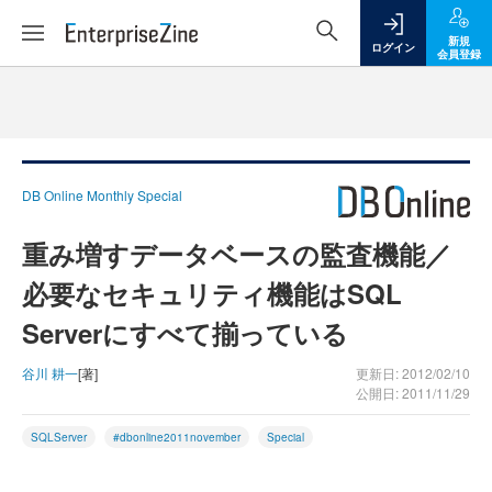
新規
ログイン
会員登録
DB Online Monthly Special
重み増すデータベースの監査機能／
必要なセキュリティ機能はSQL
Serverにすべて揃っている
谷川 耕一
[著]
更新日: 2012/02/10
公開日: 2011/11/29
SQLServer
#dbonline2011november
Special