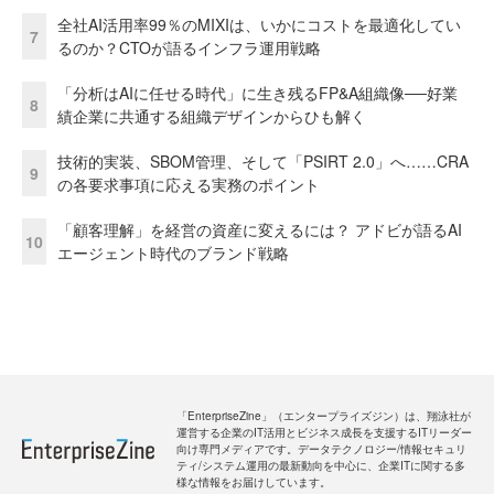
全社AI活用率99％のMIXIは、いかにコストを最適化してい
7
るのか？CTOが語るインフラ運用戦略
「分析はAIに任せる時代」に生き残るFP&A組織像──好業
8
績企業に共通する組織デザインからひも解く
技術的実装、SBOM管理、そして「PSIRT 2.0」へ……CRA
9
の各要求事項に応える実務のポイント
「顧客理解」を経営の資産に変えるには？ アドビが語るAI
10
エージェント時代のブランド戦略
「EnterpriseZine」（エンタープライズジン）は、翔泳社が
運営する企業のIT活用とビジネス成長を支援するITリーダー
向け専門メディアです。データテクノロジー/情報セキュリ
ティ/システム運用の最新動向を中心に、企業ITに関する多
様な情報をお届けしています。