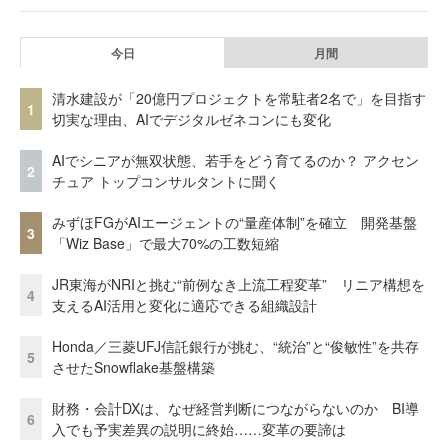
今日
月間
清水建設が「20億円プロジェクトを常駐者2名で」を目指す
1
切実な理由、AIでデジタルゼネコンにも変化
AIでシニアが無双状態、若手をどう育てるのか？ アクセン
2
チュア トップコンサルタントに聞く
みずほFGがAIエージェントの“量産体制”を確立 開発基盤
3
「Wiz Base」で最大70%の工数短縮
JR東海がNRIと挑む“前例なき上流工程変革” リニア構想を
4
支えるAI活用と変化に適応できる組織設計
Honda／三菱UFJ信託銀行が挑む、“統治”と“俊敏性”を共存
5
させたSnowflake基盤構築
財務・会計DXは、なぜ経営判断につながらないのか BI導
6
入でも予実差異の説明に終始……変革の要諦は