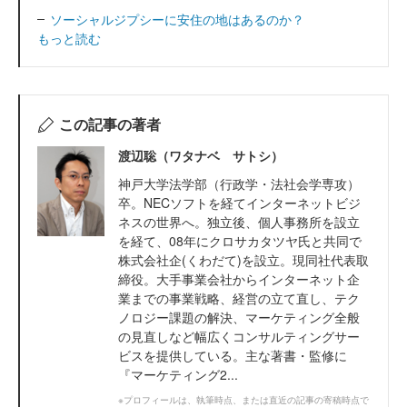
ソーシャルジプシーに安住の地はあるのか？
もっと読む
この記事の著者
渡辺聡（ワタナベ サトシ）
神戸大学法学部（行政学・法社会学専攻）
卒。NECソフトを経てインターネットビジ
ネスの世界へ。独立後、個人事務所を設立
を経て、08年にクロサカタツヤ氏と共同で
株式会社企(くわだて)を設立。現同社代表取
締役。大手事業会社からインターネット企
業までの事業戦略、経営の立て直し、テク
ノロジー課題の解決、マーケティング全般
の見直しなど幅広くコンサルティングサー
ビスを提供している。主な著書・監修に
『マーケティング2...
※プロフィールは、執筆時点、または直近の記事の寄稿時点で