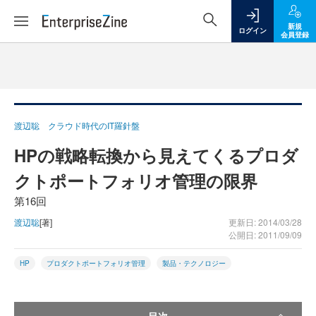
新規
ログイン
会員登録
渡辺聡 クラウド時代のIT羅針盤
HPの戦略転換から見えてくるプロダ
クトポートフォリオ管理の限界
第16回
渡辺聡
[著]
更新日: 2014/03/28
公開日: 2011/09/09
HP
プロダクトポートフォリオ管理
製品・テクノロジー
目次