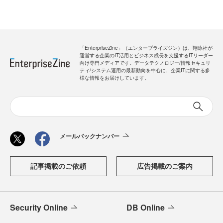
「EnterpriseZine」（エンタープライズジン）は、翔泳社が
運営する企業のIT活用とビジネス成長を支援するITリーダー
向け専門メディアです。データテクノロジー/情報セキュリ
ティ/システム運用の最新動向を中心に、企業ITに関する多
様な情報をお届けしています。
メールバックナンバー
記事掲載のご依頼
広告掲載のご案内
Security Online
DB Online