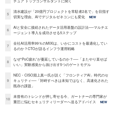
チュア トップコンサルタントに聞く
清水建設が「20億円プロジェクトを常駐者2名で」を目指す
5
切実な理由、AIでデジタルゼネコンにも変化
NEW
AIと安全に接続されたデータ活用基盤の設計法──マルチエ
6
ージェント導入を成功させる5ステップ
全社AI活用率99％のMIXIは、いかにコストを最適化してい
7
るのか？CTOが語るインフラ運用戦略
なぜ“PoC疲れ”が蔓延しているのか？──「またやり直せば
8
いい」実験感覚から抜け出す5つのゲートモデル
NEC・CISO淵上真一氏が説く「フロンティアAI」時代のセ
9
キュリティ──「対峙すべきは未知ではなく、高速化された
既存の課題」
未曾有のトレンドが押し寄せる今、ガートナーの専門家が
10
重圧に悩むセキュリティリーダーへ送るアドバイス
NEW