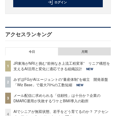
ログイン
アクセスランキング
今日
月間
JR東海がNRIと挑む“前例なき上流工程変革” リニア構想を
1
支えるAI活用と変化に適応できる組織設計
NEW
みずほFGがAIエージェントの“量産体制”を確立 開発基盤
2
「Wiz Base」で最大70%の工数短縮
NEW
メール配信に求められる「信頼性」は十分か？企業の
3
DMARC運用が失敗するワケとBIMI導入の勘所
AIでシニアが無双状態、若手をどう育てるのか？ アクセン
4