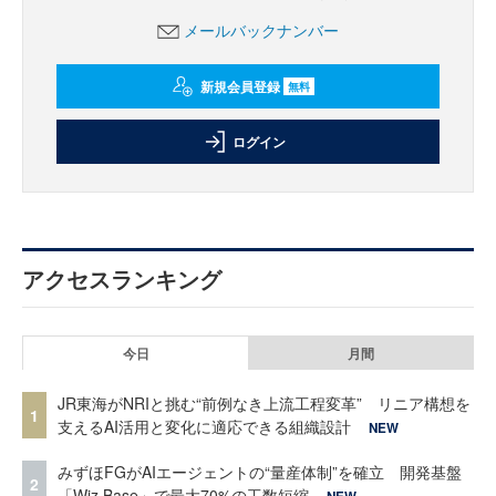
メールバックナンバー
新規会員登録
無料
ログイン
アクセスランキング
今日
月間
JR東海がNRIと挑む“前例なき上流工程変革” リニア構想を
1
支えるAI活用と変化に適応できる組織設計
NEW
みずほFGがAIエージェントの“量産体制”を確立 開発基盤
2
「Wiz Base」で最大70%の工数短縮