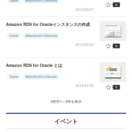
Oracle
#dbonline2012feburary
0
2012/02/27
Amazon RDS for Oracleインスタンスの作成
Oracle
#dbonline2012feburary
2012/02/15
0
Amazon RDS for Oracle とは
Oracle
#dbonline2012January
2012/01/23
0
4件中1～4件を表示
イベント