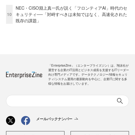
NEC・CISO淵上真一氏が説く「フロンティアAI」時代のセ
10
キュリティ──「対峙すべきは未知ではなく、高速化された
既存の課題」
「EnterpriseZine」（エンタープライズジン）は、翔泳社が
運営する企業のIT活用とビジネス成長を支援するITリーダー
向け専門メディアです。データテクノロジー/情報セキュリ
ティ/システム運用の最新動向を中心に、企業ITに関する多
様な情報をお届けしています。
メールバックナンバー