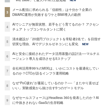
NEW
メール配信に求められる「信頼性」は十分か？企業の
3
DMARC運用が失敗するワケとBIMI導入の勘所
AIでシニアが無双状態、若手をどう育てるのか？ アクセン
4
チュア トップコンサルタントに聞く
清水建設が「20億円プロジェクトを常駐者2名で」を目指す
5
切実な理由、AIでデジタルゼネコンにも変化
NEW
AIと安全に接続されたデータ活用基盤の設計法──マルチエ
6
ージェント導入を成功させる5ステップ
全社AI活用率99％のMIXIは、いかにコストを最適化してい
7
るのか？CTOが語るインフラ運用戦略
なぜ“PoC疲れ”が蔓延しているのか？──「またやり直せば
8
いい」実験感覚から抜け出す5つのゲートモデル
なぜセールスフォースはHeadless 360を発表したのか？AI
9
に中抜きされないSaaSの生存戦略