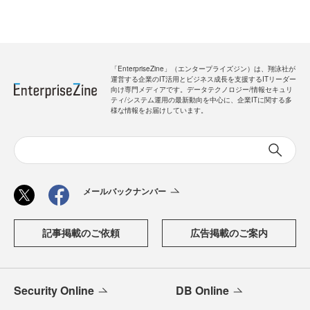
「EnterpriseZine」（エンタープライズジン）は、翔泳社が
運営する企業のIT活用とビジネス成長を支援するITリーダー
向け専門メディアです。データテクノロジー/情報セキュリ
ティ/システム運用の最新動向を中心に、企業ITに関する多
様な情報をお届けしています。
メールバックナンバー
記事掲載のご依頼
広告掲載のご案内
Security Online
DB Online