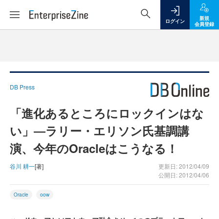
新規
ログイン
会員登録
DB Press
「進化あるところにロックインはな
い」―ラリー・エリソン氏基調講
演、今年のOracleはこうなる！
谷川 耕一
[著]
更新日: 2012/04/09
公開日: 2012/04/06
Oracle
oow