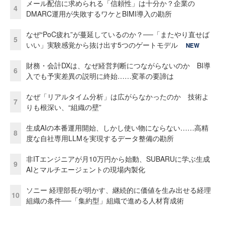
メール配信に求められる「信頼性」は十分か？企業の
4
DMARC運用が失敗するワケとBIMI導入の勘所
なぜ“PoC疲れ”が蔓延しているのか？──「またやり直せば
5
いい」実験感覚から抜け出す5つのゲートモデル
NEW
財務・会計DXは、なぜ経営判断につながらないのか BI導
6
入でも予実差異の説明に終始……変革の要諦は
なぜ「リアルタイム分析」は広がらなかったのか 技術よ
7
りも根深い、“組織の壁”
生成AIの本番運用開始、しかし使い物にならない……高精
8
度な自社専用LLMを実現するデータ整備の勘所
非ITエンジニアが月10万円から始動、SUBARUに学ぶ生成
9
AIとマルチエージェントの現場内製化
ソニー 経理部長が明かす、継続的に価値を生み出せる経理
10
組織の条件──「集約型」組織で進める人材育成術