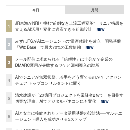
今日
月間
JR東海がNRIと挑む“前例なき上流工程変革” リニア構想を
1
支えるAI活用と変化に適応できる組織設計
NEW
みずほFGがAIエージェントの“量産体制”を確立 開発基盤
2
「Wiz Base」で最大70%の工数短縮
NEW
メール配信に求められる「信頼性」は十分か？企業の
3
DMARC運用が失敗するワケとBIMI導入の勘所
AIでシニアが無双状態、若手をどう育てるのか？ アクセン
4
チュア トップコンサルタントに聞く
清水建設が「20億円プロジェクトを常駐者2名で」を目指す
5
切実な理由、AIでデジタルゼネコンにも変化
NEW
AIと安全に接続されたデータ活用基盤の設計法──マルチエ
6
ージェント導入を成功させる5ステップ