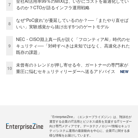
全社AI活用率99％のMIXIは、いかにコストを最適化してい
7
るのか？CTOが語るインフラ運用戦略
なぜ“PoC疲れ”が蔓延しているのか？──「またやり直せば
8
いい」実験感覚から抜け出す5つのゲートモデル
NEC・CISO淵上真一氏が説く「フロンティアAI」時代のセ
9
キュリティ──「対峙すべきは未知ではなく、高速化された
既存の課題」
未曾有のトレンドが押し寄せる今、ガートナーの専門家が
10
重圧に悩むセキュリティリーダーへ送るアドバイス
NEW
「EnterpriseZine」（エンタープライズジン）は、翔泳社が
運営する企業のIT活用とビジネス成長を支援するITリーダー
向け専門メディアです。データテクノロジー/情報セキュリ
ティ/システム運用の最新動向を中心に、企業ITに関する多
様な情報をお届けしています。