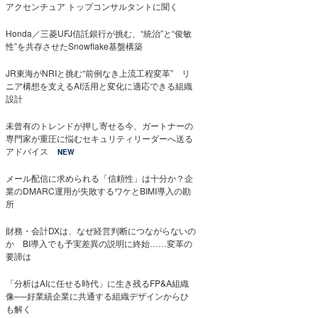
アクセンチュア トップコンサルタントに聞く
Honda／三菱UFJ信託銀行が挑む、“統治”と“俊敏
性”を共存させたSnowflake基盤構築
JR東海がNRIと挑む“前例なき上流工程変革” リ
ニア構想を支えるAI活用と変化に適応できる組織
設計
未曾有のトレンドが押し寄せる今、ガートナーの
専門家が重圧に悩むセキュリティリーダーへ送る
アドバイス
NEW
メール配信に求められる「信頼性」は十分か？企
業のDMARC運用が失敗するワケとBIMI導入の勘
所
財務・会計DXは、なぜ経営判断につながらないの
か BI導入でも予実差異の説明に終始……変革の
要諦は
「分析はAIに任せる時代」に生き残るFP&A組織
像──好業績企業に共通する組織デザインからひ
も解く