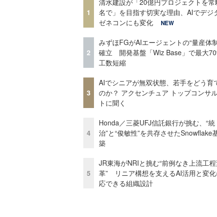
清水建設が「20億円プロジェクトを常
1
名で」を目指す切実な理由、AIでデジ
ゼネコンにも変化
NEW
みずほFGがAIエージェントの“量産体制
2
確立 開発基盤「Wiz Base」で最大7
工数短縮
AIでシニアが無双状態、若手をどう育
3
のか？ アクセンチュア トップコンサ
トに聞く
Honda／三菱UFJ信託銀行が挑む、“統
4
治”と“俊敏性”を共存させたSnowflak
築
JR東海がNRIと挑む“前例なき上流工程
5
革” リニア構想を支えるAI活用と変
応できる組織設計