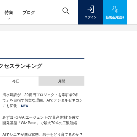
特集
ブログ
ログイン
新規
会員登録
クセスランキング
今日
月間
清水建設が「20億円プロジェクトを常駐者2名
で」を目指す切実な理由、AIでデジタルゼネコン
にも変化
NEW
みずほFGがAIエージェントの“量産体制”を確立
開発基盤「Wiz Base」で最大70%の工数短縮
AIでシニアが無双状態、若手をどう育てるのか？