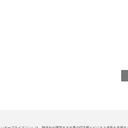
Zine」（エンタープライズジン）は、翔泳社が運営する企業のIT活用とビジネス成長を支