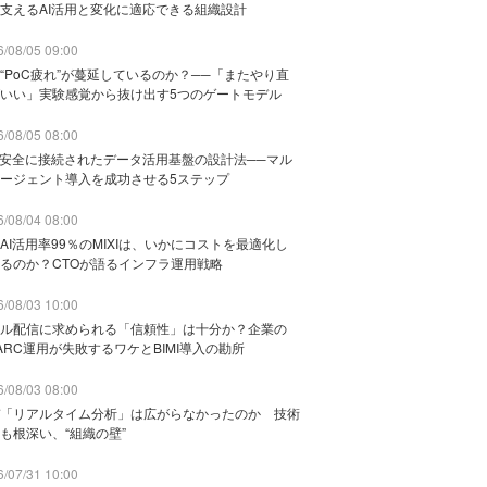
支えるAI活用と変化に適応できる組織設計
/08/05 09:00
“PoC疲れ”が蔓延しているのか？──「またやり直
いい」実験感覚から抜け出す5つのゲートモデル
/08/05 08:00
と安全に接続されたデータ活用基盤の設計法──マル
ージェント導入を成功させる5ステップ
/08/04 08:00
AI活用率99％のMIXIは、いかにコストを最適化し
るのか？CTOが語るインフラ運用戦略
/08/03 10:00
ル配信に求められる「信頼性」は十分か？企業の
ARC運用が失敗するワケとBIMI導入の勘所
/08/03 08:00
「リアルタイム分析」は広がらなかったのか 技術
も根深い、“組織の壁”
/07/31 10:00