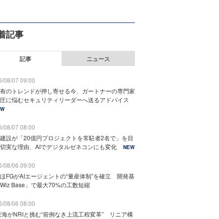
着記事
記事
ニュース
/08/07 09:00
有のトレンドが押し寄せる今、ガートナーの専門家
圧に悩むセキュリティリーダーへ送るアドバイス
EW
/08/07 08:00
建設が「20億円プロジェクトを常駐者2名で」を目
切実な理由、AIでデジタルゼネコンにも変化
NEW
/08/06 09:00
ほFGがAIエージェントの“量産体制”を確立 開発基
Wiz Base」で最大70%の工数短縮
/08/06 08:00
東海がNRIと挑む“前例なき上流工程変革” リニア構