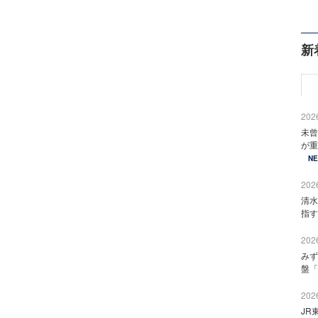
新
2026
未曾
が重
N
2026
清水
指す
2026
みず
盤「
2026
JR