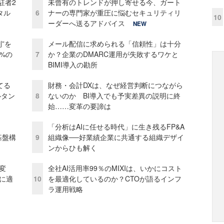
駐者2
未曾有のトレンドが押し寄せる今、ガート
タル
6
ナーの専門家が重圧に悩むセキュリティリ
10
ーダーへ送るアドバイス
NEW
”を
メール配信に求められる「信頼性」は十分
0%の
7
か？企業のDMARC運用が失敗するワケと
BIMI導入の勘所
てる
財務・会計DXは、なぜ経営判断につながら
ルタン
8
ないのか BI導入でも予実差異の説明に終
始……変革の要諦は
「分析はAIに任せる時代」に生き残るFP&A
e基盤構
9
組織像──好業績企業に共通する組織デザイ
ンからひも解く
変
全社AI活用率99％のMIXIは、いかにコスト
化に適
10
を最適化しているのか？CTOが語るインフ
ラ運用戦略