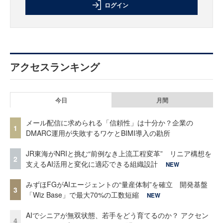
ログイン
アクセスランキング
今日
月間
メール配信に求められる「信頼性」は十分か？企業の
1
DMARC運用が失敗するワケとBIMI導入の勘所
JR東海がNRIと挑む“前例なき上流工程変革” リニア構想を
2
支えるAI活用と変化に適応できる組織設計
NEW
みずほFGがAIエージェントの“量産体制”を確立 開発基盤
3
「Wiz Base」で最大70%の工数短縮
NEW
AIでシニアが無双状態、若手をどう育てるのか？ アクセン
4