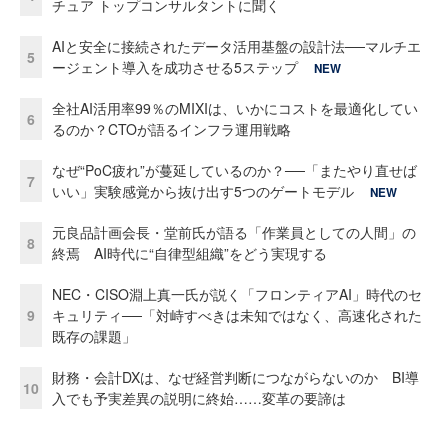
チュア トップコンサルタントに聞く
AIと安全に接続されたデータ活用基盤の設計法──マルチエ
5
ージェント導入を成功させる5ステップ
NEW
全社AI活用率99％のMIXIは、いかにコストを最適化してい
6
るのか？CTOが語るインフラ運用戦略
なぜ“PoC疲れ”が蔓延しているのか？──「またやり直せば
7
いい」実験感覚から抜け出す5つのゲートモデル
NEW
元良品計画会長・堂前氏が語る「作業員としての人間」の
8
終焉 AI時代に“自律型組織”をどう実現する
NEC・CISO淵上真一氏が説く「フロンティアAI」時代のセ
9
キュリティ──「対峙すべきは未知ではなく、高速化された
既存の課題」
財務・会計DXは、なぜ経営判断につながらないのか BI導
10
入でも予実差異の説明に終始……変革の要諦は