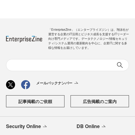
「EnterpriseZine」（エンタープライズジン）は、翔泳社が
運営する企業のIT活用とビジネス成長を支援するITリーダー
向け専門メディアです。データテクノロジー/情報セキュリ
ティ/システム運用の最新動向を中心に、企業ITに関する多
様な情報をお届けしています。
メールバックナンバー
記事掲載のご依頼
広告掲載のご案内
Security Online
DB Online