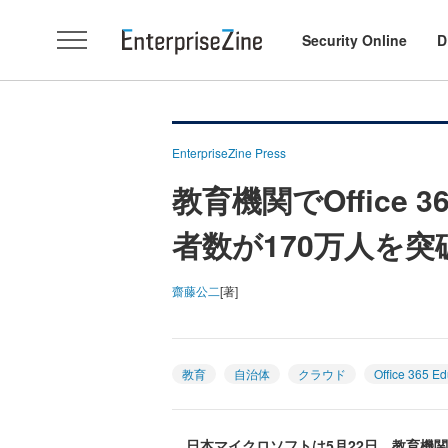
Security Online
D
EnterpriseZine Press
教育機関でOffice 3
者数が170万人を突
齋藤公二
[著]
教育
自治体
クラウド
Office 365 Ed
日本マイクロソフトは5月22日、教育機