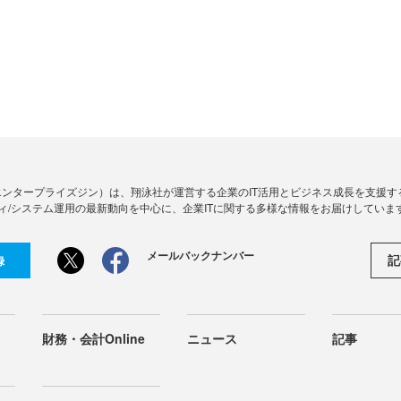
Zine」（エンタープライズジン）は、翔泳社が運営する企業のIT活用とビジネス成長を支
ィ/システム運用の最新動向を中心に、企業ITに関する多様な情報をお届けしていま
メールバックナンバー
記
録
財務・会計Online
ニュース
記事