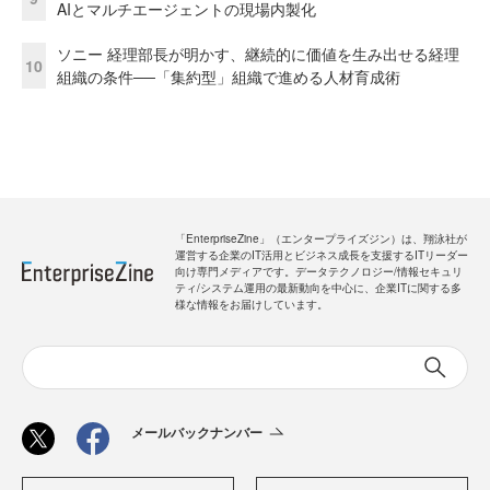
AIとマルチエージェントの現場内製化
ソニー 経理部長が明かす、継続的に価値を生み出せる経理
10
組織の条件──「集約型」組織で進める人材育成術
「EnterpriseZine」（エンタープライズジン）は、翔泳社が
運営する企業のIT活用とビジネス成長を支援するITリーダー
向け専門メディアです。データテクノロジー/情報セキュリ
ティ/システム運用の最新動向を中心に、企業ITに関する多
様な情報をお届けしています。
メールバックナンバー