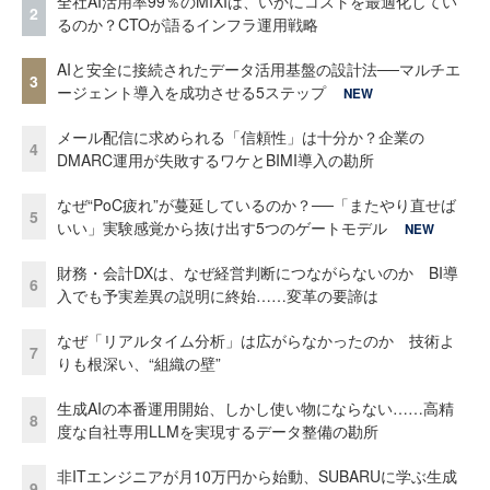
全社AI活用率99％のMIXIは、いかにコストを最適化してい
2
るのか？CTOが語るインフラ運用戦略
AIと安全に接続されたデータ活用基盤の設計法──マルチエ
3
ージェント導入を成功させる5ステップ
NEW
メール配信に求められる「信頼性」は十分か？企業の
4
DMARC運用が失敗するワケとBIMI導入の勘所
なぜ“PoC疲れ”が蔓延しているのか？──「またやり直せば
5
いい」実験感覚から抜け出す5つのゲートモデル
NEW
財務・会計DXは、なぜ経営判断につながらないのか BI導
6
入でも予実差異の説明に終始……変革の要諦は
なぜ「リアルタイム分析」は広がらなかったのか 技術よ
7
りも根深い、“組織の壁”
生成AIの本番運用開始、しかし使い物にならない……高精
8
度な自社専用LLMを実現するデータ整備の勘所
非ITエンジニアが月10万円から始動、SUBARUに学ぶ生成
9