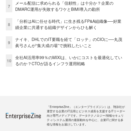
メール配信に求められる「信頼性」は十分か？企業の
7
DMARC運用が失敗するワケとBIMI導入の勘所
「分析はAIに任せる時代」に生き残るFP&A組織像──好業
8
績企業に共通する組織デザインからひも解く
ナイキ、DHLでのIT要職を経て「ロッテ」のCIOに──丸茂
9
眞弓さんが“集大成の場”で挑戦したいこと
全社AI活用率99％のMIXIは、いかにコストを最適化してい
10
るのか？CTOが語るインフラ運用戦略
「EnterpriseZine」（エンタープライズジン）は、翔泳社が
運営する企業のIT活用とビジネス成長を支援するITリーダー
向け専門メディアです。データテクノロジー/情報セキュリ
ティ/システム運用の最新動向を中心に、企業ITに関する多
様な情報をお届けしています。