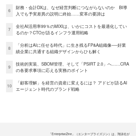
財務・会計DXは、なぜ経営判断につながらないのか BI導
6
入でも予実差異の説明に終始……変革の要諦は
全社AI活用率99％のMIXIは、いかにコストを最適化してい
7
るのか？CTOが語るインフラ運用戦略
「分析はAIに任せる時代」に生き残るFP&A組織像──好業
8
績企業に共通する組織デザインからひも解く
技術的実装、SBOM管理、そして「PSIRT 2.0」へ……CRA
9
の各要求事項に応える実務のポイント
「顧客理解」を経営の資産に変えるには？ アドビが語るAI
10
エージェント時代のブランド戦略
「EnterpriseZine」（エンタープライズジン）は、翔泳社が