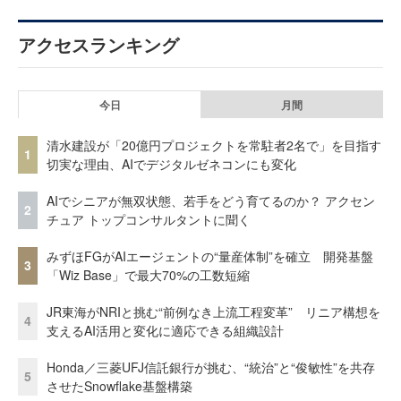
アクセスランキング
今日
月間
清水建設が「20億円プロジェクトを常駐者2名で」を目指す
1
切実な理由、AIでデジタルゼネコンにも変化
AIでシニアが無双状態、若手をどう育てるのか？ アクセン
2
チュア トップコンサルタントに聞く
みずほFGがAIエージェントの“量産体制”を確立 開発基盤
3
「Wiz Base」で最大70%の工数短縮
JR東海がNRIと挑む“前例なき上流工程変革” リニア構想を
4
支えるAI活用と変化に適応できる組織設計
Honda／三菱UFJ信託銀行が挑む、“統治”と“俊敏性”を共存
5
させたSnowflake基盤構築