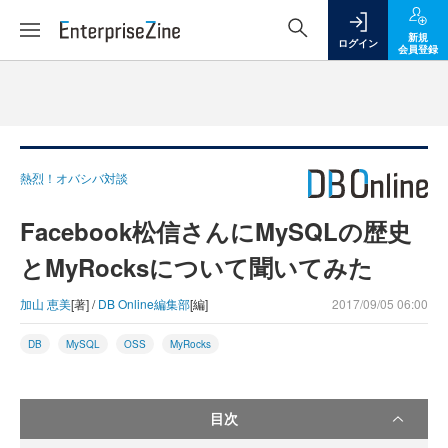
新規
ログイン
会員登録
熱烈！オバシバ対談
Facebook松信さんにMySQLの歴史
とMyRocksについて聞いてみた
加山 恵美
[著] /
DB Online編集部
[編]
2017/09/05 06:00
DB
MySQL
OSS
MyRocks
目次