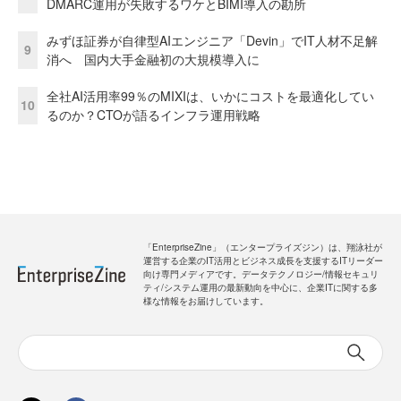
DMARC運用が失敗するワケとBIMI導入の勘所
みずほ証券が自律型AIエンジニア「Devin」でIT人材不足解
9
消へ 国内大手金融初の大規模導入に
全社AI活用率99％のMIXIは、いかにコストを最適化してい
10
るのか？CTOが語るインフラ運用戦略
「EnterpriseZine」（エンタープライズジン）は、翔泳社が
運営する企業のIT活用とビジネス成長を支援するITリーダー
向け専門メディアです。データテクノロジー/情報セキュリ
ティ/システム運用の最新動向を中心に、企業ITに関する多
様な情報をお届けしています。