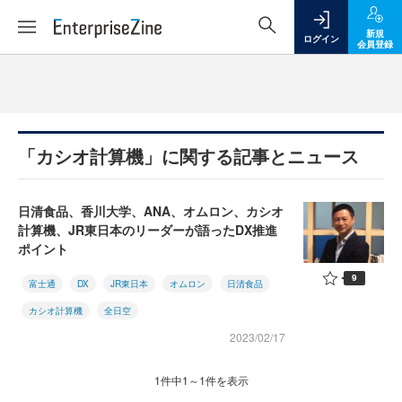
新規
ログイン
会員登録
「カシオ計算機」に関する記事とニュース
日清食品、香川大学、ANA、オムロン、カシオ
計算機、JR東日本のリーダーが語ったDX推進
ポイント
9
富士通
DX
JR東日本
オムロン
日清食品
カシオ計算機
全日空
2023/02/17
1件中1～1件を表示