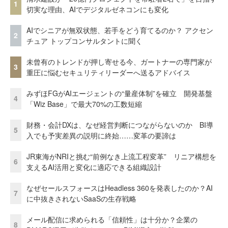
1
切実な理由、AIでデジタルゼネコンにも変化
AIでシニアが無双状態、若手をどう育てるのか？ アクセン
2
チュア トップコンサルタントに聞く
未曾有のトレンドが押し寄せる今、ガートナーの専門家が
3
重圧に悩むセキュリティリーダーへ送るアドバイス
みずほFGがAIエージェントの“量産体制”を確立 開発基盤
4
「Wiz Base」で最大70%の工数短縮
財務・会計DXは、なぜ経営判断につながらないのか BI導
5
入でも予実差異の説明に終始……変革の要諦は
JR東海がNRIと挑む“前例なき上流工程変革” リニア構想を
6
支えるAI活用と変化に適応できる組織設計
なぜセールスフォースはHeadless 360を発表したのか？AI
7
に中抜きされないSaaSの生存戦略
メール配信に求められる「信頼性」は十分か？企業の
8