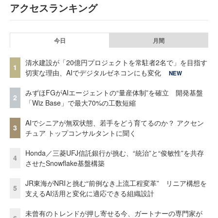
アクセスランキング
今日
月間
清水建設が「20億円プロジェクトを常駐者2名で」を目指す
1
切実な理由、AIでデジタルゼネコンにも変化
NEW
みずほFGがAIエージェントの“量産体制”を確立 開発基盤
2
「Wiz Base」で最大70%の工数短縮
AIでシニアが無双状態、若手をどう育てるのか？ アクセン
3
チュア トップコンサルタントに聞く
Honda／三菱UFJ信託銀行が挑む、“統治”と“俊敏性”を共存
4
させたSnowflake基盤構築
JR東海がNRIと挑む“前例なき上流工程変革” リニア構想を
5
支えるAI活用と変化に適応できる組織設計
未曾有のトレンドが押し寄せる今、ガートナーの専門家が