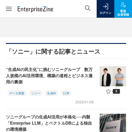
新規
ログイン
会員登録
「ソニー」に関する記事とニュース
“生成AIの民主化”に挑むソニーグループ 数万
人規模のAI活用環境、構築の道程とビジネス適
用の裏側
5
データ基盤
ソニー
生成AI
LLM
2025/01/08
ソニーグループの生成AI活用が本格化──内製
「Enterprise LLM」とベクトルDBによる独自
の環境構築