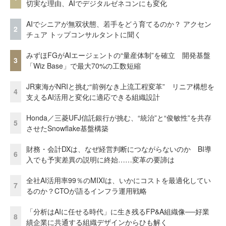
切実な理由、AIでデジタルゼネコンにも変化
AIでシニアが無双状態、若手をどう育てるのか？ アクセン
2
チュア トップコンサルタントに聞く
みずほFGがAIエージェントの“量産体制”を確立 開発基盤
3
「Wiz Base」で最大70%の工数短縮
JR東海がNRIと挑む“前例なき上流工程変革” リニア構想を
4
支えるAI活用と変化に適応できる組織設計
Honda／三菱UFJ信託銀行が挑む、“統治”と“俊敏性”を共存
5
させたSnowflake基盤構築
財務・会計DXは、なぜ経営判断につながらないのか BI導
6
入でも予実差異の説明に終始……変革の要諦は
全社AI活用率99％のMIXIは、いかにコストを最適化してい
7
るのか？CTOが語るインフラ運用戦略
「分析はAIに任せる時代」に生き残るFP&A組織像──好業
8
績企業に共通する組織デザインからひも解く