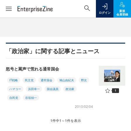
新規
ログイン
会員登録
「政治家」に関する記事とニュース
怒号と罵声で荒れる通常国会
IT戦略
民主党
通常国会
鳩山由紀夫
野次
ハマコー
浜田幸一
国会議員
政治家
1
自民党
谷垣禎一
2010/02/04
1件中1～1件を表示