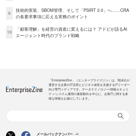
技術的実装、SBOM管理、そして「PSIRT 2.0」へ……CRA
9
の各要求事項に応える実務のポイント
「顧客理解」を経営の資産に変えるには？ アドビが語るAI
10
エージェント時代のブランド戦略
「EnterpriseZine」（エンタープライズジン）は、翔泳社が
運営する企業のIT活用とビジネス成長を支援するITリーダー
向け専門メディアです。データテクノロジー/情報セキュリ
ティ/システム運用の最新動向を中心に、企業ITに関する多
様な情報をお届けしています。
メールバックナンバー