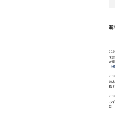
新
2026
未曾
が重
N
2026
清水
指す
2026
みず
盤「