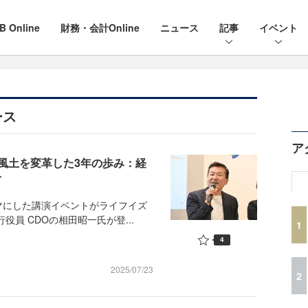
B Online
財務・会計Online
ニュース
記事
イベント
ース
ア
風土を変革した3年の歩み：経
方
マにした講演イベントがライフイズ
員 CDOの相田昭一氏が登...
1
4
2025/07/23
2