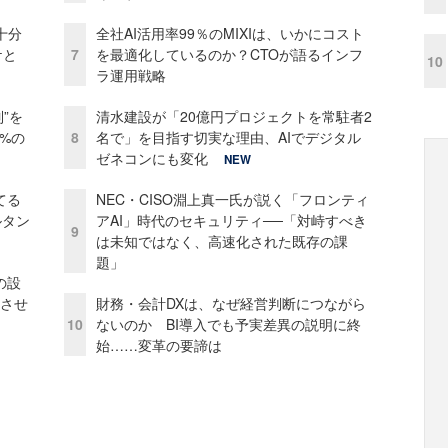
十分
全社AI活用率99％のMIXIは、いかにコスト
ケと
7
を最適化しているのか？CTOが語るインフ
10
ラ運用戦略
”を
清水建設が「20億円プロジェクトを常駐者2
0%の
8
名で」を目指す切実な理由、AIでデジタル
ゼネコンにも変化
NEW
てる
NEC・CISO淵上真一氏が説く「フロンティ
ルタン
アAI」時代のセキュリティ──「対峙すべき
9
は未知ではなく、高速化された既存の課
題」
の設
功させ
財務・会計DXは、なぜ経営判断につながら
10
ないのか BI導入でも予実差異の説明に終
始……変革の要諦は