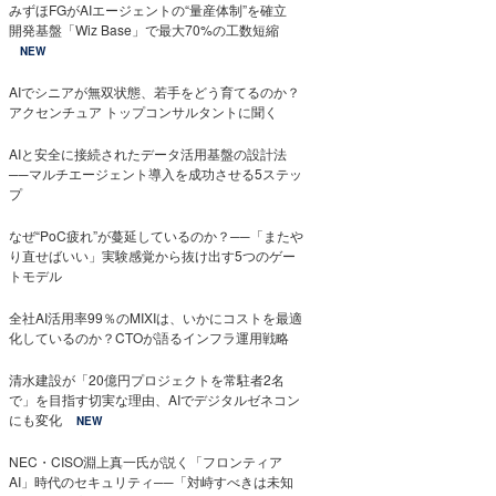
みずほFGがAIエージェントの“量産体制”を確立
開発基盤「Wiz Base」で最大70%の工数短縮
NEW
AIでシニアが無双状態、若手をどう育てるのか？
アクセンチュア トップコンサルタントに聞く
AIと安全に接続されたデータ活用基盤の設計法
──マルチエージェント導入を成功させる5ステッ
プ
なぜ“PoC疲れ”が蔓延しているのか？──「またや
り直せばいい」実験感覚から抜け出す5つのゲー
トモデル
全社AI活用率99％のMIXIは、いかにコストを最適
化しているのか？CTOが語るインフラ運用戦略
清水建設が「20億円プロジェクトを常駐者2名
で」を目指す切実な理由、AIでデジタルゼネコン
にも変化
NEW
NEC・CISO淵上真一氏が説く「フロンティア
AI」時代のセキュリティ──「対峙すべきは未知