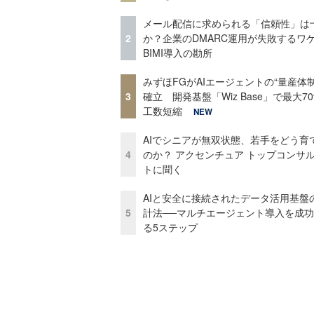
メール配信に求められる「信頼性」は
2
か？企業のDMARC運用が失敗するワ
BIMI導入の勘所
みずほFGがAIエージェントの“量産体制
3
確立 開発基盤「Wiz Base」で最大7
工数短縮
NEW
AIでシニアが無双状態、若手をどう育
4
のか？ アクセンチュア トップコンサ
トに聞く
AIと安全に接続されたデータ活用基盤
5
計法──マルチエージェント導入を成
る5ステップ