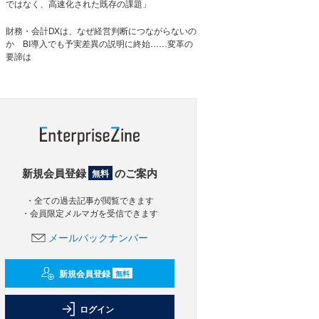
ではなく、高速化された既存の課題」
財務・会計DXは、なぜ経営判断につながらないの
か BI導入でも予実差異の説明に終始……変革の
要諦は
新規会員登録
のご案内
無料
・全ての過去記事が閲覧できます
・会員限定メルマガを受信できます
メールバックナンバー
新規会員登録
無料
ログイン