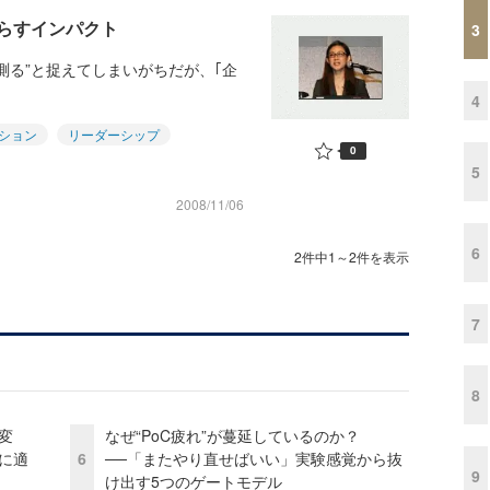
たらすインパクト
3
測る”と捉えてしまいがちだが、｢企
4
ション
リーダーシップ
0
5
2008/11/06
6
2件中1～2件を表示
7
8
変
なぜ“PoC疲れ”が蔓延しているのか？
化に適
6
──「またやり直せばいい」実験感覚から抜
9
け出す5つのゲートモデル