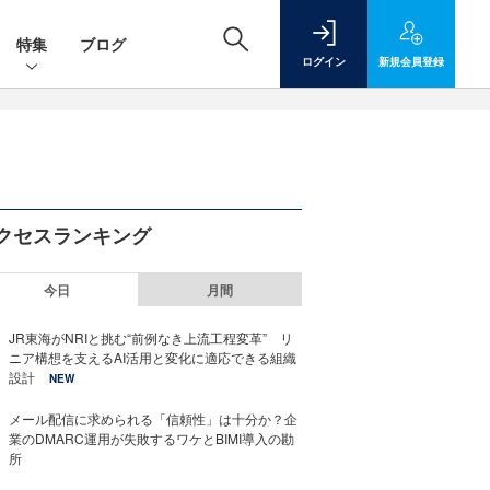
特集
ブログ
ログイン
新規
会員登録
クセスランキング
今日
月間
JR東海がNRIと挑む“前例なき上流工程変革” リ
ニア構想を支えるAI活用と変化に適応できる組織
設計
NEW
メール配信に求められる「信頼性」は十分か？企
業のDMARC運用が失敗するワケとBIMI導入の勘
所