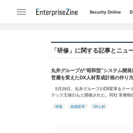
Security Online
D
「研修」に関する記事とニュ
丸井グループが“昭和型”システム開発
営層を変えたDX人材育成計画の作り
5月29日、丸井グループのDX変革をテー
テック主催のもと開催された。同社 常務執行役
研修
組織変革
DX人材