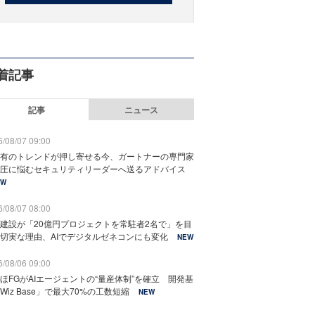
着記事
記事
ニュース
/08/07 09:00
有のトレンドが押し寄せる今、ガートナーの専門家
圧に悩むセキュリティリーダーへ送るアドバイス
EW
/08/07 08:00
建設が「20億円プロジェクトを常駐者2名で」を目
切実な理由、AIでデジタルゼネコンにも変化
NEW
/08/06 09:00
ほFGがAIエージェントの“量産体制”を確立 開発基
Wiz Base」で最大70%の工数短縮
NEW