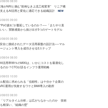
/08/06 08:00
東海がNRIと挑む“前例なき上流工程変革” リニア構
支えるAI活用と変化に適応できる組織設計
NEW
/08/05 09:00
“PoC疲れ”が蔓延しているのか？──「またやり直
いい」実験感覚から抜け出す5つのゲートモデル
/08/05 08:00
と安全に接続されたデータ活用基盤の設計法──マル
ージェント導入を成功させる5ステップ
/08/04 08:00
AI活用率99％のMIXIは、いかにコストを最適化し
るのか？CTOが語るインフラ運用戦略
/08/03 10:00
ル配信に求められる「信頼性」は十分か？企業の
ARC運用が失敗するワケとBIMI導入の勘所
/08/03 08:00
「リアルタイム分析」は広がらなかったのか 技術
も根深い、“組織の壁”