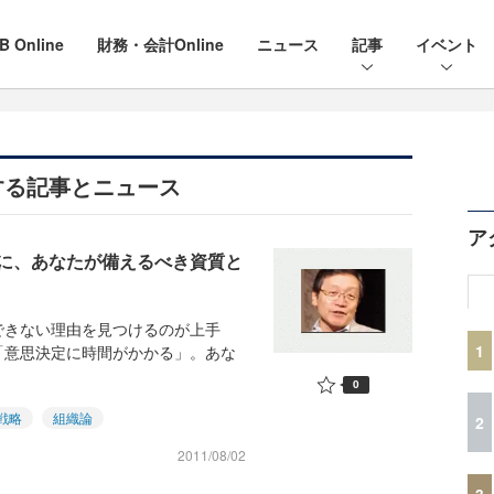
B Online
財務・会計Online
ニュース
記事
イベント
する記事とニュース
ア
に、あなたが備えるべき資質と
できない理由を見つけるのが上手
1
「意思決定に時間がかかる」。あな
0
T戦略
組織論
2
2011/08/02
3