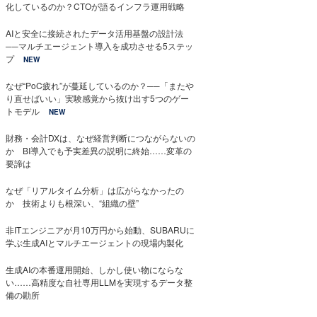
化しているのか？CTOが語るインフラ運用戦略
AIと安全に接続されたデータ活用基盤の設計法
──マルチエージェント導入を成功させる5ステッ
プ
NEW
なぜ“PoC疲れ”が蔓延しているのか？──「またや
り直せばいい」実験感覚から抜け出す5つのゲー
トモデル
NEW
財務・会計DXは、なぜ経営判断につながらないの
か BI導入でも予実差異の説明に終始……変革の
要諦は
なぜ「リアルタイム分析」は広がらなかったの
か 技術よりも根深い、“組織の壁”
非ITエンジニアが月10万円から始動、SUBARUに
学ぶ生成AIとマルチエージェントの現場内製化
生成AIの本番運用開始、しかし使い物にならな
い……高精度な自社専用LLMを実現するデータ整
備の勘所