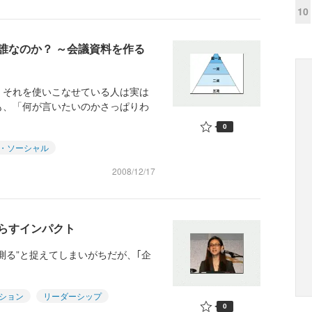
10
誰なのか？ ～会議資料を作る
、それを使いこなせている人は実は
も、「何が言いたいのかさっぱりわ
0
・ソーシャル
2008/12/17
たらすインパクト
測る”と捉えてしまいがちだが、｢企
ション
リーダーシップ
0