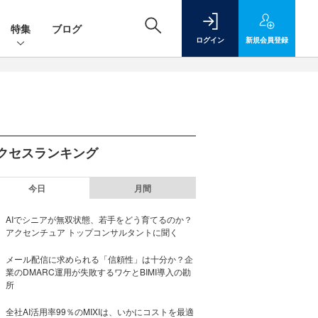
特集
ブログ
ログイン
新規
会員登録
クセスランキング
今日
月間
AIでシニアが無双状態、若手をどう育てるのか？
アクセンチュア トップコンサルタントに聞く
メール配信に求められる「信頼性」は十分か？企
業のDMARC運用が失敗するワケとBIMI導入の勘
所
全社AI活用率99％のMIXIは、いかにコストを最適