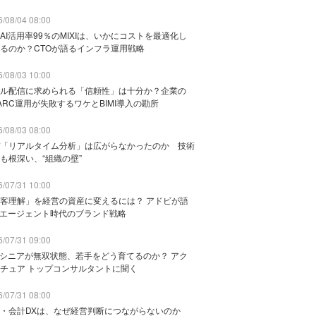
/08/04 08:00
AI活用率99％のMIXIは、いかにコストを最適化し
るのか？CTOが語るインフラ運用戦略
/08/03 10:00
ル配信に求められる「信頼性」は十分か？企業の
ARC運用が失敗するワケとBIMI導入の勘所
/08/03 08:00
「リアルタイム分析」は広がらなかったのか 技術
も根深い、“組織の壁”
/07/31 10:00
客理解」を経営の資産に変えるには？ アドビが語
Iエージェント時代のブランド戦略
/07/31 09:00
でシニアが無双状態、若手をどう育てるのか？ アク
チュア トップコンサルタントに聞く
/07/31 08:00
務・会計DXは、なぜ経営判断につながらないのか