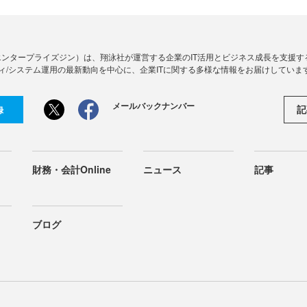
Zine」（エンタープライズジン）は、翔泳社が運営する企業のIT活用とビジネス成長を支
ィ/システム運用の最新動向を中心に、企業ITに関する多様な情報をお届けしていま
メールバックナンバー
記
録
財務・会計Online
ニュース
記事
ブログ