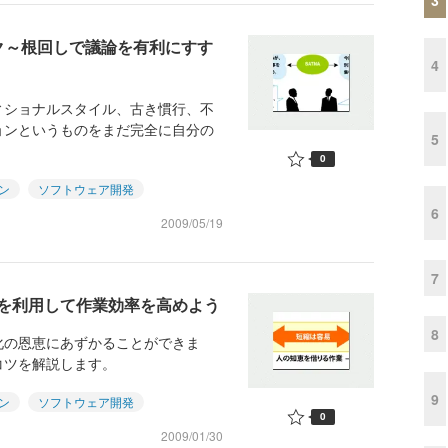
ク～根回しで議論を有利にすす
4
ィショナルスタイル、古き慣行、不
ョンというものをまだ完全に自分の
5
0
ン
ソフトウェア開発
6
2009/05/19
7
を利用して作業効率を高めよう
8
化の恩恵にあずかることができま
コツを解説します。
9
ン
ソフトウェア開発
0
2009/01/30