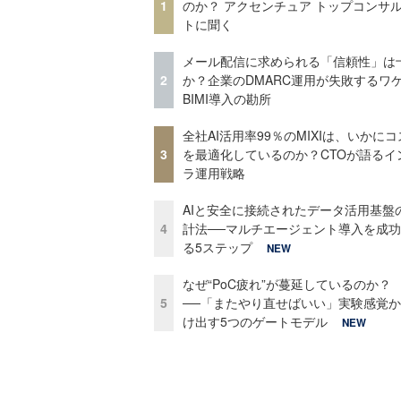
1
のか？ アクセンチュア トップコンサ
トに聞く
メール配信に求められる「信頼性」は
2
か？企業のDMARC運用が失敗するワ
BIMI導入の勘所
全社AI活用率99％のMIXIは、いかに
3
を最適化しているのか？CTOが語るイ
ラ運用戦略
AIと安全に接続されたデータ活用基盤
4
計法──マルチエージェント導入を成
る5ステップ
NEW
なぜ“PoC疲れ”が蔓延しているのか？
5
──「またやり直せばいい」実験感覚
け出す5つのゲートモデル
NEW