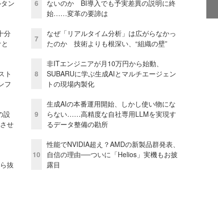
ルタン
6
ないのか BI導入でも予実差異の説明に終
始……変革の要諦は
十分
なぜ「リアルタイム分析」は広がらなかっ
7
ケと
たのか 技術よりも根深い、“組織の壁”
非ITエンジニアが月10万円から始動、
コスト
8
SUBARUに学ぶ生成AIとマルチエージェン
ンフ
トの現場内製化
生成AIの本番運用開始、しかし使い物にな
の設
9
らない……高精度な自社専用LLMを実現す
功させ
るデータ整備の勘所
性能でNVIDIA超え？AMDの新製品群発表、
10
自信の理由──ついに「Helios」実機もお披
から抜
露目