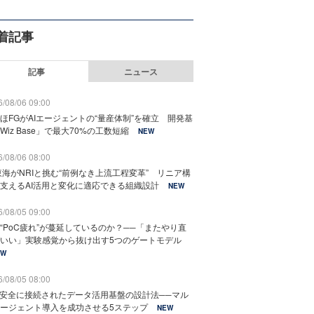
着記事
記事
ニュース
/08/06 09:00
ほFGがAIエージェントの“量産体制”を確立 開発基
Wiz Base」で最大70%の工数短縮
NEW
/08/06 08:00
東海がNRIと挑む“前例なき上流工程変革” リニア構
支えるAI活用と変化に適応できる組織設計
NEW
/08/05 09:00
“PoC疲れ”が蔓延しているのか？──「またやり直
いい」実験感覚から抜け出す5つのゲートモデル
EW
/08/05 08:00
と安全に接続されたデータ活用基盤の設計法──マル
ージェント導入を成功させる5ステップ
NEW