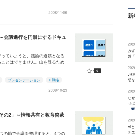
2008/11/06
新
～会議進行を円滑にするドキュ
2026
みず
持っていようと、議論の道筋となる
盤「
ることはできません。山を登るため
2026
0
JR
想を
プレゼンテーション
IT戦略
2008/10/23
2026
なぜ
せば
N
その2」～情報共有と教育啓蒙
2026
AI
チエ
つの軸で会議を整理すると、4つの