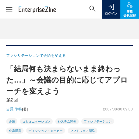
新規
ログイン
会員登録
ファシリテーションで会議を変える
「結局何も決まらないまま終わっ
た…」～会議の目的に応じてアプロ
ーチを変えよう
第2回
吉澤 準特
[著]
2007/08/30 09:00
会議
コミュニケーション
システム開発
ファシリテーション
会議運営
ディシジョン・メーカー
ソフトウェア開発