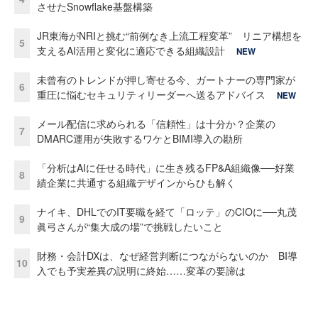
させたSnowflake基盤構築
JR東海がNRIと挑む“前例なき上流工程変革” リニア構想を
5
支えるAI活用と変化に適応できる組織設計
NEW
未曾有のトレンドが押し寄せる今、ガートナーの専門家が
6
重圧に悩むセキュリティリーダーへ送るアドバイス
NEW
メール配信に求められる「信頼性」は十分か？企業の
7
DMARC運用が失敗するワケとBIMI導入の勘所
「分析はAIに任せる時代」に生き残るFP&A組織像──好業
8
績企業に共通する組織デザインからひも解く
ナイキ、DHLでのIT要職を経て「ロッテ」のCIOに──丸茂
9
眞弓さんが“集大成の場”で挑戦したいこと
財務・会計DXは、なぜ経営判断につながらないのか BI導
10
入でも予実差異の説明に終始……変革の要諦は