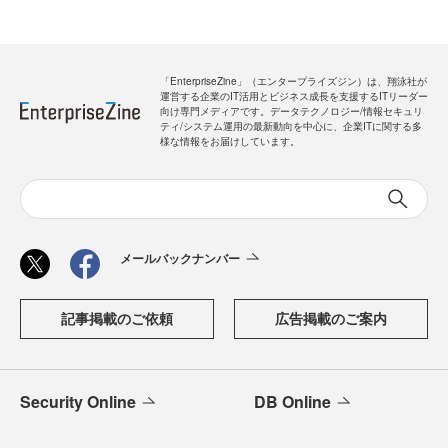
「EnterpriseZine」（エンタープライズジン）は、翔泳社が
運営する企業のIT活用とビジネス成長を支援するITリーダー
向け専門メディアです。データテクノロジー/情報セキュリ
ティ/システム運用の最新動向を中心に、企業ITに関する多
様な情報をお届けしています。
メールバックナンバー
記事掲載のご依頼
広告掲載のご案内
Security Online
DB Online