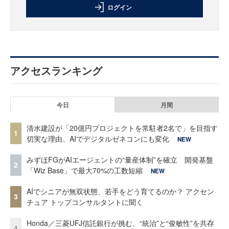
ログイン
アクセスランキング
今日
月間
清水建設が「20億円プロジェクトを常駐者2名で」を目指す
1
切実な理由、AIでデジタルゼネコンにも変化
NEW
みずほFGがAIエージェントの“量産体制”を確立 開発基盤
2
「Wiz Base」で最大70%の工数短縮
NEW
AIでシニアが無双状態、若手をどう育てるのか？ アクセン
3
チュア トップコンサルタントに聞く
Honda／三菱UFJ信託銀行が挑む、“統治”と“俊敏性”を共存
4