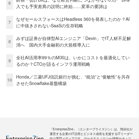
6
入でも予実差異の説明に終始……変革の要諦は
なぜセールスフォースはHeadless 360を発表したのか？AI
7
に中抜きされないSaaSの生存戦略
みずほ証券が自律型AIエンジニア「Devin」でIT人材不足解
8
消へ 国内大手金融初の大規模導入に
全社AI活用率99％のMIXIは、いかにコストを最適化してい
9
るのか？CTOが語るインフラ運用戦略
Honda／三菱UFJ信託銀行が挑む、“統治”と“俊敏性”を共存
10
させたSnowflake基盤構築
「EnterpriseZine」（エンタープライズジン）は、翔泳社が
運営する企業のIT活用とビジネス成長を支援するITリーダー
向け専門メディアです。データテクノロジー/情報セキュリ