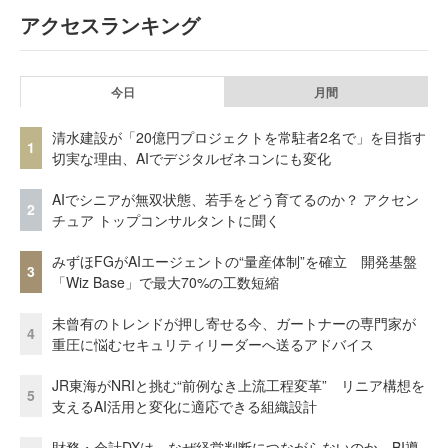
アクセスランキング
今日
月間
清水建設が「20億円プロジェクトを常駐者2名で」を目指す
1
切実な理由、AIでデジタルゼネコンにも変化
AIでシニアが無双状態、若手をどう育てるのか？ アクセン
2
チュア トップコンサルタントに聞く
みずほFGがAIエージェントの“量産体制”を確立 開発基盤
3
「Wiz Base」で最大70%の工数短縮
未曾有のトレンドが押し寄せる今、ガートナーの専門家が
4
重圧に悩むセキュリティリーダーへ送るアドバイス
JR東海がNRIと挑む“前例なき上流工程変革” リニア構想を
5
支えるAI活用と変化に適応できる組織設計
財務・会計DXは、なぜ経営判断につながらないのか BI導