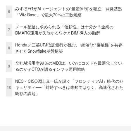
みずほFGがAIエージェントの“量産体制”を確立 開発基盤
6
「Wiz Base」で最大70%の工数短縮
メール配信に求められる「信頼性」は十分か？企業の
7
DMARC運用が失敗するワケとBIMI導入の勘所
Honda／三菱UFJ信託銀行が挑む、“統治”と“俊敏性”を共存
8
させたSnowflake基盤構築
全社AI活用率99％のMIXIは、いかにコストを最適化してい
9
るのか？CTOが語るインフラ運用戦略
NEC・CISO淵上真一氏が説く「フロンティアAI」時代のセ
10
キュリティ──「対峙すべきは未知ではなく、高速化された
既存の課題」