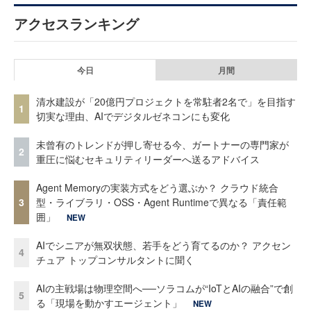
アクセスランキング
今日
月間
清水建設が「20億円プロジェクトを常駐者2名で」を目指す
1
切実な理由、AIでデジタルゼネコンにも変化
未曾有のトレンドが押し寄せる今、ガートナーの専門家が
2
重圧に悩むセキュリティリーダーへ送るアドバイス
Agent Memoryの実装方式をどう選ぶか？ クラウド統合
3
型・ライブラリ・OSS・Agent Runtimeで異なる「責任範
囲」
NEW
AIでシニアが無双状態、若手をどう育てるのか？ アクセン
4
チュア トップコンサルタントに聞く
AIの主戦場は物理空間へ──ソラコムが“IoTとAIの融合”で創
5
る「現場を動かすエージェント」
NEW