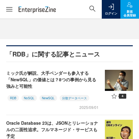
新規
ログイン
会員登録
「RDB」に関する記事とニュース
ミック氏が解説、大手ベンダーも参入する
「NewSQL」の価値とは？8つの事例から見る
強みと可能性
4
RDB
NoSQL
NewSQL
分散データベース
2025/09/01
Oracle Database 23は、JSONとリレーショナ
ルの二面性追求。フルマネージド・サービスも
予定