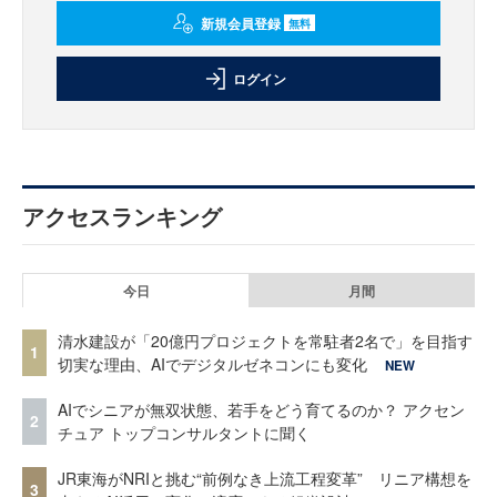
新規会員登録
無料
ログイン
アクセスランキング
今日
月間
清水建設が「20億円プロジェクトを常駐者2名で」を目指す
1
切実な理由、AIでデジタルゼネコンにも変化
NEW
AIでシニアが無双状態、若手をどう育てるのか？ アクセン
2
チュア トップコンサルタントに聞く
JR東海がNRIと挑む“前例なき上流工程変革” リニア構想を
3