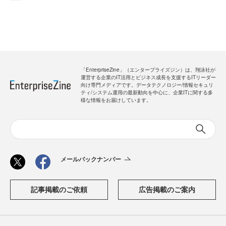
「EnterpriseZine」（エンタープライズジン）は、翔泳社が
運営する企業のIT活用とビジネス成長を支援するITリーダー
向け専門メディアです。データテクノロジー/情報セキュリ
ティ/システム運用の最新動向を中心に、企業ITに関する多
様な情報をお届けしています。
メールバックナンバー
記事掲載のご依頼
広告掲載のご案内