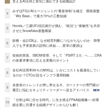
支えるAI活用と変化に適応できる組織設計
みずほFGがAIエージェントの“量産体制”を確立 開発基盤
4
「Wiz Base」で最大70%の工数短縮
Honda／三菱UFJ信託銀行が挑む、“統治”と“俊敏性”を共存
5
させたSnowflake基盤構築
財務・会計DXは、なぜ経営判断につながらないのか BI導
6
入でも予実差異の説明に終始……変革の要諦は
技術的実装、SBOM管理、そして「PSIRT 2.0」へ……CRA
7
の各要求事項に応える実務のポイント
全社AI活用率99％のMIXIは、いかにコストを最適化してい
8
るのか？CTOが語るインフラ運用戦略
未曾有のトレンドが押し寄せる今、ガートナーの専門家が
9
重圧に悩むセキュリティリーダーへ送るアドバイス
NEW
「分析はAIに任せる時代」に生き残るFP&A組織像──好業
10
績企業に共通する組織デザインからひも解く