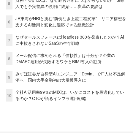
財務・会計DXは、なぜ経営判断につながらないのか BI導
5
入でも予実差異の説明に終始……変革の要諦は
JR東海がNRIと挑む“前例なき上流工程変革” リニア構想を
6
支えるAI活用と変化に適応できる組織設計
なぜセールスフォースはHeadless 360を発表したのか？AI
7
に中抜きされないSaaSの生存戦略
メール配信に求められる「信頼性」は十分か？企業の
8
DMARC運用が失敗するワケとBIMI導入の勘所
みずほ証券が自律型AIエンジニア「Devin」でIT人材不足解
9
消へ 国内大手金融初の大規模導入に
全社AI活用率99％のMIXIは、いかにコストを最適化してい
10
るのか？CTOが語るインフラ運用戦略