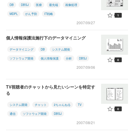
DB
DBSJ
医療
最先端
画像処理
MDPL
がん予防
IT戦略
1
2007/09/27
個人情報保護法施行下のデータマイニング
データマイニング
DB
システム開発
ソフトウェア開発
個人情報保護
分析
DBSJ
0
2007/09/06
TV視聴者のチャットから見たいシーンを特定す
る
システム開発
チャット
2ちゃんねる
TV
0
通信
ソフトウェア開発
DBSJ
2007/08/21