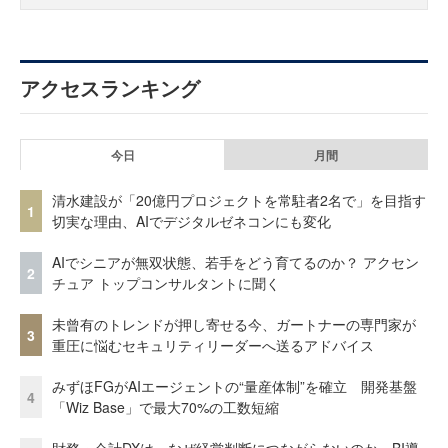
アクセスランキング
今日
月間
清水建設が「20億円プロジェクトを常駐者2名で」を目指す
1
切実な理由、AIでデジタルゼネコンにも変化
AIでシニアが無双状態、若手をどう育てるのか？ アクセン
2
チュア トップコンサルタントに聞く
未曾有のトレンドが押し寄せる今、ガートナーの専門家が
3
重圧に悩むセキュリティリーダーへ送るアドバイス
みずほFGがAIエージェントの“量産体制”を確立 開発基盤
4
「Wiz Base」で最大70%の工数短縮