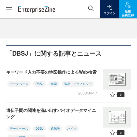
新規
ログイン
会員登録
「DBSJ」に関する記事とニュース
キーワード入力不要の地図操作によるWeb検索
データベース
DBSJ
検索
製品・テクノロジー
2008/04/17
0
遺伝子間の関連を洗い出すバイオデータマイニ
ング
データベース
DBSJ
遺伝子
バイオ
0