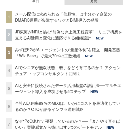
今日
月間
メール配信に求められる「信頼性」は十分か？企業の
1
DMARC運用が失敗するワケとBIMI導入の勘所
JR東海がNRIと挑む“前例なき上流工程変革” リニア構想を
2
支えるAI活用と変化に適応できる組織設計
NEW
みずほFGがAIエージェントの“量産体制”を確立 開発基盤
3
「Wiz Base」で最大70%の工数短縮
NEW
AIでシニアが無双状態、若手をどう育てるのか？ アクセン
4
チュア トップコンサルタントに聞く
AIと安全に接続されたデータ活用基盤の設計法──マルチエ
5
ージェント導入を成功させる5ステップ
NEW
全社AI活用率99％のMIXIは、いかにコストを最適化してい
6
るのか？CTOが語るインフラ運用戦略
なぜ“PoC疲れ”が蔓延しているのか？──「またやり直せば
7
いい」実験感覚から抜け出す5つのゲートモデル
NEW