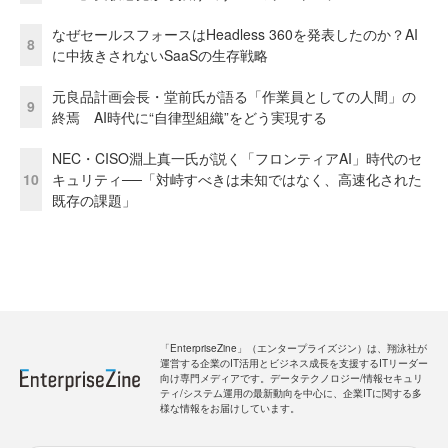
なぜセールスフォースはHeadless 360を発表したのか？AI
8
に中抜きされないSaaSの生存戦略
元良品計画会長・堂前氏が語る「作業員としての人間」の
9
終焉 AI時代に“自律型組織”をどう実現する
NEC・CISO淵上真一氏が説く「フロンティアAI」時代のセ
10
キュリティ──「対峙すべきは未知ではなく、高速化された
既存の課題」
「EnterpriseZine」（エンタープライズジン）は、翔泳社が
運営する企業のIT活用とビジネス成長を支援するITリーダー
向け専門メディアです。データテクノロジー/情報セキュリ
ティ/システム運用の最新動向を中心に、企業ITに関する多
様な情報をお届けしています。