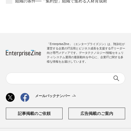
組織の条件──「集約型」組織で進める人材育成術
「EnterpriseZine」（エンタープライズジン）は、翔泳社が
運営する企業のIT活用とビジネス成長を支援するITリーダー
向け専門メディアです。データテクノロジー/情報セキュリ
ティ/システム運用の最新動向を中心に、企業ITに関する多
様な情報をお届けしています。
メールバックナンバー
記事掲載のご依頼
広告掲載のご案内