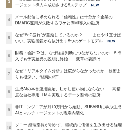
3
ージェント導入を成功させる5ステップ
NEW
メール配信に求められる「信頼性」は十分か？企業の
4
DMARC運用が失敗するワケとBIMI導入の勘所
なぜ“PoC疲れ”が蔓延しているのか？──「またやり直せば
5
いい」実験感覚から抜け出す5つのゲートモデル
NEW
財務・会計DXは、なぜ経営判断につながらないのか BI導
6
入でも予実差異の説明に終始……変革の要諦は
なぜ「リアルタイム分析」は広がらなかったのか 技術よ
7
りも根深い、“組織の壁”
生成AIの本番運用開始、しかし使い物にならない……高精
8
度な自社専用LLMを実現するデータ整備の勘所
非ITエンジニアが月10万円から始動、SUBARUに学ぶ生成
9
AIとマルチエージェントの現場内製化
ソニー 経理部長が明かす、継続的に価値を生み出せる経理
10