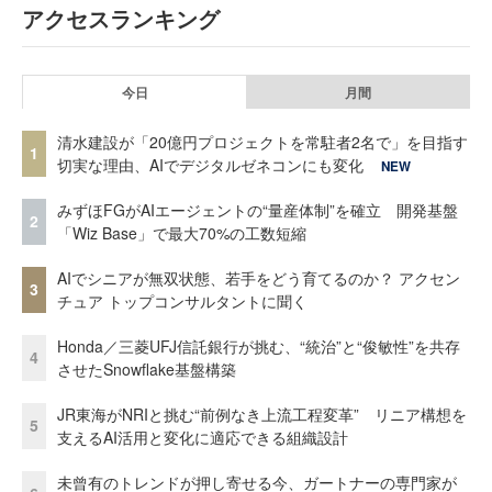
アクセスランキング
今日
月間
清水建設が「20億円プロジェクトを常駐者2名で」を目指す
1
切実な理由、AIでデジタルゼネコンにも変化
NEW
みずほFGがAIエージェントの“量産体制”を確立 開発基盤
2
「Wiz Base」で最大70%の工数短縮
AIでシニアが無双状態、若手をどう育てるのか？ アクセン
3
チュア トップコンサルタントに聞く
Honda／三菱UFJ信託銀行が挑む、“統治”と“俊敏性”を共存
4
させたSnowflake基盤構築
JR東海がNRIと挑む“前例なき上流工程変革” リニア構想を
5
支えるAI活用と変化に適応できる組織設計
未曾有のトレンドが押し寄せる今、ガートナーの専門家が