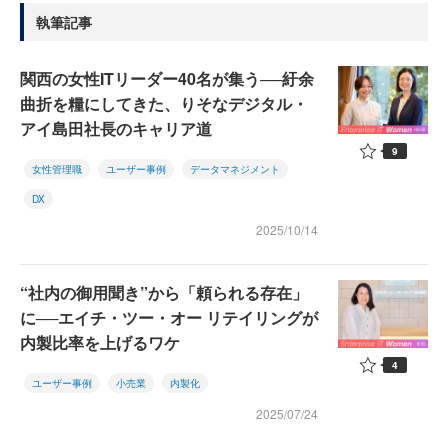
執筆記事
関西の女性ITリーダー40名が集う──紆余
曲折を糧にしてきた、りそなデジタル・
アイ島田社長のキャリア道
9
女性管理職
ユーザー事例
データマネジメント
DX
2025/10/14
“社内の御用聞き”から「頼られる存在」
に──エイチ・ツー・オー リテイリングが
内製比率を上げるワケ
4
ユーザー事例
小売業
内製化
2025/07/24