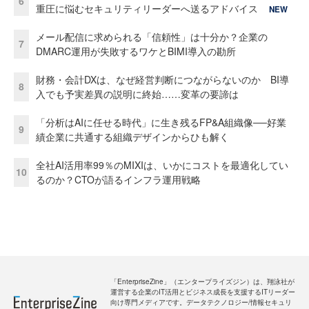
6
重圧に悩むセキュリティリーダーへ送るアドバイス
NEW
メール配信に求められる「信頼性」は十分か？企業の
7
DMARC運用が失敗するワケとBIMI導入の勘所
財務・会計DXは、なぜ経営判断につながらないのか BI導
8
入でも予実差異の説明に終始……変革の要諦は
「分析はAIに任せる時代」に生き残るFP&A組織像──好業
9
績企業に共通する組織デザインからひも解く
全社AI活用率99％のMIXIは、いかにコストを最適化してい
10
るのか？CTOが語るインフラ運用戦略
「EnterpriseZine」（エンタープライズジン）は、翔泳社が
運営する企業のIT活用とビジネス成長を支援するITリーダー
向け専門メディアです。データテクノロジー/情報セキュリ