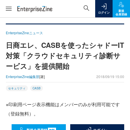
新規
ログイン
会員登録
EnterpriseZineニュース
日商エレ、CASBを使ったシャドーIT
対策「クラウドセキュリティ診断サ
ービス」を提供開始
EnterpriseZine編集部
[著]
2018/09/19 15:00
セキュリティ
CASB
※印刷用ページ表示機能はメンバーのみが利用可能です
（登録無料）。
無料