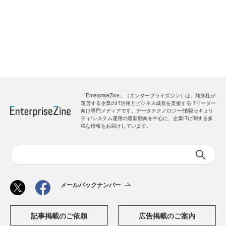
「EnterpriseZine」（エンタープライズジン）は、翔泳社が
運営する企業のIT活用とビジネス成長を支援するITリーダー
向け専門メディアです。データテクノロジー/情報セキュリ
ティ/システム運用の最新動向を中心に、企業ITに関する多
様な情報をお届けしています。
メールバックナンバー
記事掲載のご依頼
広告掲載のご案内