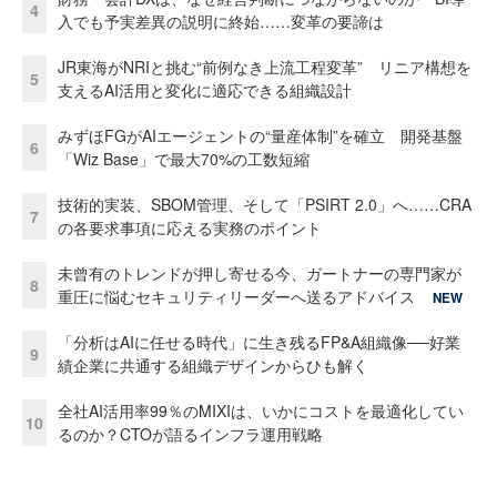
4
入でも予実差異の説明に終始……変革の要諦は
JR東海がNRIと挑む“前例なき上流工程変革” リニア構想を
5
支えるAI活用と変化に適応できる組織設計
みずほFGがAIエージェントの“量産体制”を確立 開発基盤
6
「Wiz Base」で最大70%の工数短縮
技術的実装、SBOM管理、そして「PSIRT 2.0」へ……CRA
7
の各要求事項に応える実務のポイント
未曾有のトレンドが押し寄せる今、ガートナーの専門家が
8
重圧に悩むセキュリティリーダーへ送るアドバイス
NEW
「分析はAIに任せる時代」に生き残るFP&A組織像──好業
9
績企業に共通する組織デザインからひも解く
全社AI活用率99％のMIXIは、いかにコストを最適化してい
10
るのか？CTOが語るインフラ運用戦略