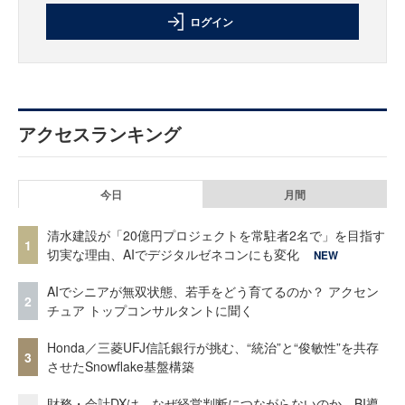
ログイン
アクセスランキング
今日
月間
清水建設が「20億円プロジェクトを常駐者2名で」を目指す
1
切実な理由、AIでデジタルゼネコンにも変化
NEW
AIでシニアが無双状態、若手をどう育てるのか？ アクセン
2
チュア トップコンサルタントに聞く
Honda／三菱UFJ信託銀行が挑む、“統治”と“俊敏性”を共存
3
させたSnowflake基盤構築
財務・会計DXは、なぜ経営判断につながらないのか BI導