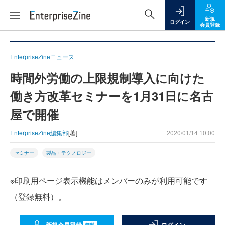
新規
ログイン
会員登録
EnterpriseZineニュース
時間外労働の上限規制導入に向けた
働き方改革セミナーを1月31日に名古
屋で開催
EnterpriseZine編集部
[著]
2020/01/14 10:00
セミナー
製品・テクノロジー
※印刷用ページ表示機能はメンバーのみが利用可能です
（登録無料）。
無料