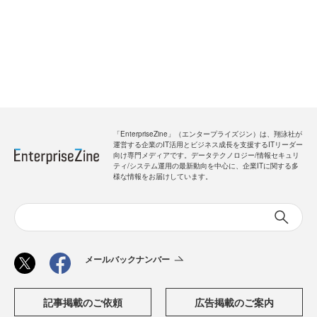
「EnterpriseZine」（エンタープライズジン）は、翔泳社が
運営する企業のIT活用とビジネス成長を支援するITリーダー
向け専門メディアです。データテクノロジー/情報セキュリ
ティ/システム運用の最新動向を中心に、企業ITに関する多
様な情報をお届けしています。
メールバックナンバー
記事掲載のご依頼
広告掲載のご案内