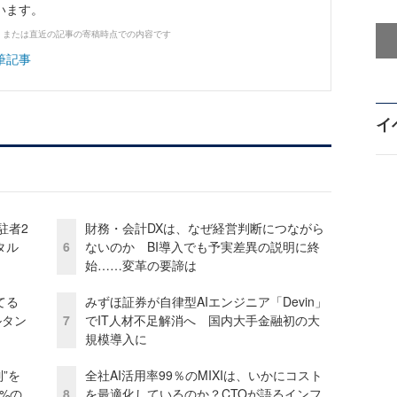
います。
、または直近の記事の寄稿時点での内容です
筆記事
イ
駐者2
財務・会計DXは、なぜ経営判断につながら
タル
6
ないのか BI導入でも予実差異の説明に終
始……変革の要諦は
てる
みずほ証券が自律型AIエンジニア「Devin」
ルタン
7
でIT人材不足解消へ 国内大手金融初の大
規模導入に
”を
全社AI活用率99％のMIXIは、いかにコスト
0%の
8
を最適化しているのか？CTOが語るインフ