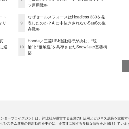
ラ運用戦略
ート
なぜセールスフォースはHeadless 360を発
ィリ
9
表したのか？AIに中抜きされないSaaSの生
存戦略
変
Honda／三菱UFJ信託銀行が挑む、“統
化に適
10
治”と“俊敏性”を共存させたSnowflake基盤構
築
Zine」（エンタープライズジン）は、翔泳社が運営する企業のIT活用とビジネス成長を支
ィ/システム運用の最新動向を中心に、企業ITに関する多様な情報をお届けしていま