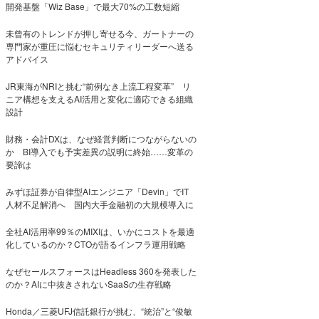
開発基盤「Wiz Base」で最大70%の工数短縮
未曾有のトレンドが押し寄せる今、ガートナーの
専門家が重圧に悩むセキュリティリーダーへ送る
アドバイス
JR東海がNRIと挑む“前例なき上流工程変革” リ
ニア構想を支えるAI活用と変化に適応できる組織
設計
財務・会計DXは、なぜ経営判断につながらないの
か BI導入でも予実差異の説明に終始……変革の
要諦は
みずほ証券が自律型AIエンジニア「Devin」でIT
人材不足解消へ 国内大手金融初の大規模導入に
全社AI活用率99％のMIXIは、いかにコストを最適
化しているのか？CTOが語るインフラ運用戦略
なぜセールスフォースはHeadless 360を発表した
のか？AIに中抜きされないSaaSの生存戦略
Honda／三菱UFJ信託銀行が挑む、“統治”と“俊敏