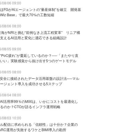
/08/06 09:00
ほFGがAIエージェントの“量産体制”を確立 開発基
Wiz Base」で最大70%の工数短縮
/08/06 08:00
東海がNRIと挑む“前例なき上流工程変革” リニア構
支えるAI活用と変化に適応できる組織設計
/08/05 09:00
“PoC疲れ”が蔓延しているのか？──「またやり直
いい」実験感覚から抜け出す5つのゲートモデル
/08/05 08:00
と安全に接続されたデータ活用基盤の設計法──マル
ージェント導入を成功させる5ステップ
/08/04 08:00
AI活用率99％のMIXIは、いかにコストを最適化し
るのか？CTOが語るインフラ運用戦略
/08/03 10:00
ル配信に求められる「信頼性」は十分か？企業の
ARC運用が失敗するワケとBIMI導入の勘所