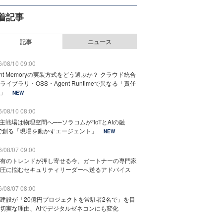
着記事
記事
ニュース
/08/10 09:00
ent Memoryの実装方式をどう選ぶか？ クラウド統合
ライブラリ・OSS・Agent Runtimeで異なる「責任
」
NEW
/08/10 08:00
の主戦場は物理空間へ──ソラコムが“IoTとAIの融
で創る「現場を動かすエージェント」
NEW
/08/07 09:00
有のトレンドが押し寄せる今、ガートナーの専門家
圧に悩むセキュリティリーダーへ送るアドバイス
/08/07 08:00
建設が「20億円プロジェクトを常駐者2名で」を目
切実な理由、AIでデジタルゼネコンにも変化