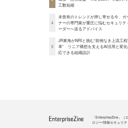
工数短縮
未曾有のトレンドが押し寄せる今、ガ
4
ナーの専門家が重圧に悩むセキュリテ
ーダーへ送るアドバイス
JR東海がNRIと挑む“前例なき上流工程
5
革” リニア構想を支えるAI活用と変
応できる組織設計
「Enterprise
ロジー/情報セキュリテ