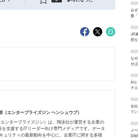
2026
みず
盤「
2026
JR
想を
2026
なぜ
せば
2026
AI
チエ
2026
全社
てい
ne編集部（エンタープライズジン ヘンシュウブ）
Zine」（エンタープライズジン）は、翔泳社が運営する企業の
2026
長を支援するITリーダー向け専門メディアです。データ
メー
キュリティの最新動向を中心に、企業ITに関する多様
DM