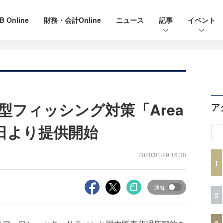
B Online
財務・会計Online
ニュース
記事
イベント
ド型フィッシング対策「Area
ア
月1日より提供開始
2020/01/29 16:30
1
通知
2
3