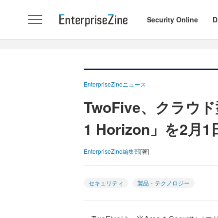
Security Online
D
EnterpriseZineニュース
TwoFive、クラウ
1 Horizon」を2
EnterpriseZine編集部
[著]
セキュリティ
製品・テクノロジー