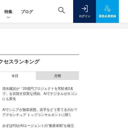
特集
ブログ
ログイン
新規
会員登録
クセスランキング
今日
月間
清水建設が「20億円プロジェクトを常駐者2名
で」を目指す切実な理由、AIでデジタルゼネコン
にも変化
AIでシニアが無双状態、若手をどう育てるのか？
アクセンチュア トップコンサルタントに聞く
みずほFGがAIエージェントの“量産体制”を確立