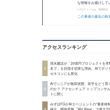
な情報をお届けして
※プロフィールは、執筆時点
この著者の最近の執
アクセスランキング
清水建設が「20億円プロジェクトを常
1
名で」を目指す切実な理由、AIでデジ
ゼネコンにも変化
AIでシニアが無双状態、若手をどう育
2
のか？ アクセンチュア トップコンサ
トに聞く
みずほFGがAIエージェントの“量産体制
3
確立 開発基盤「Wiz Base」で最大7