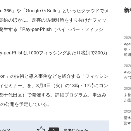
新
ce 365」や「Google G Suite」といったクラウドでメ
契約のほかに、既存の防御対策をすり抜けたフィッ
る「Pay-per-Phish（ペイ・パー・フィッシ
2026
Ag
型・
r-Phishは1000フィッシングあたり税別で300万
範囲
2026
AI
Horizon」の技術と導入事例などを紹介する「フィッシン
合”
セミナー」を、3月3日（火）の13時～17時にコン
2026
都千代田区）で開催する。詳細プログラム、申込み
未曾
が重
イトでの公開を予定している。
2026
清水
指す
たか？
参考になった
0