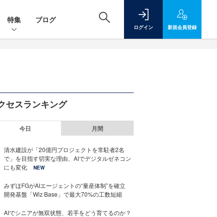
特集
ブログ
ログイン
新規
会員登録
クセスランキング
今日
月間
清水建設が「20億円プロジェクトを常駐者2名
で」を目指す切実な理由、AIでデジタルゼネコン
にも変化
NEW
みずほFGがAIエージェントの“量産体制”を確立
開発基盤「Wiz Base」で最大70%の工数短縮
AIでシニアが無双状態、若手をどう育てるのか？