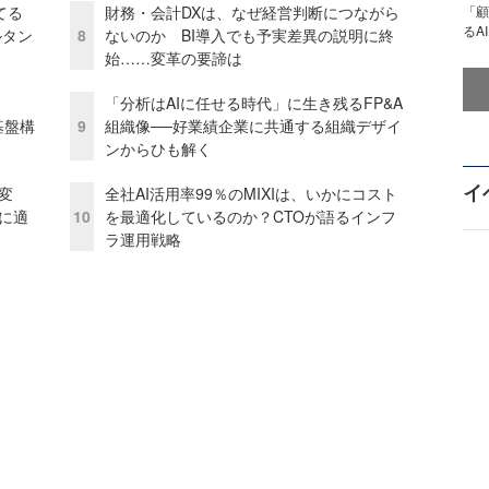
てる
財務・会計DXは、なぜ経営判断につながら
「顧
るA
ルタン
8
ないのか BI導入でも予実差異の説明に終
始……変革の要諦は
「分析はAIに任せる時代」に生き残るFP&A
e基盤構
9
組織像──好業績企業に共通する組織デザイ
ンからひも解く
イ
変
全社AI活用率99％のMIXIは、いかにコスト
化に適
10
を最適化しているのか？CTOが語るインフ
ラ運用戦略