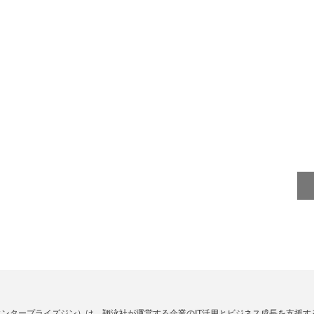
Zine」（エンタープライズジン）は、翔泳社が運営する企業のIT活用とビジネス成長を支