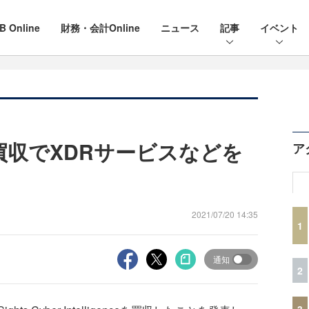
B Online
財務・会計Online
ニュース
記事
イベント
ghts買収でXDRサービスなどを
ア
2021/07/20 14:35
1
通知
2
3