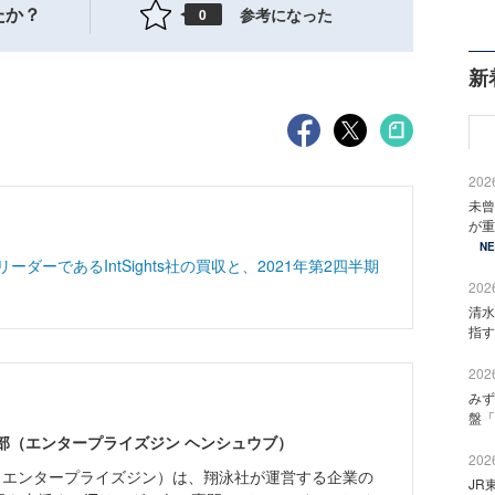
たか？
参考になった
0
新
2026
未曾
が重
N
ーダーであるIntSights社の買収と、2021年第2四半期
2026
清水
指す
2026
みず
盤「
ne編集部（エンタープライズジン ヘンシュウブ）
2026
Zine」（エンタープライズジン）は、翔泳社が運営する企業の
JR