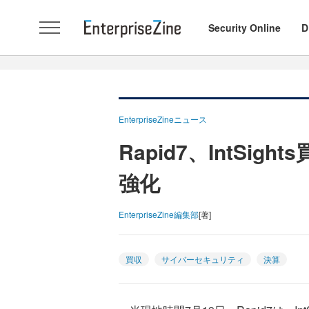
Security Online
D
EnterpriseZineニュース
Rapid7、IntSi
強化
EnterpriseZine編集部
[著]
買収
サイバーセキュリティ
決算