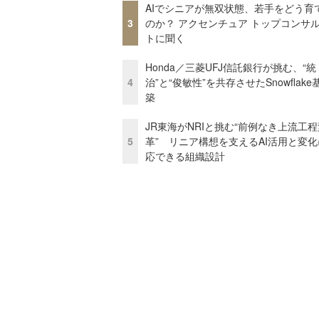
AIでシニアが無双状態、若手をどう育
3
のか？ アクセンチュア トップコンサ
トに聞く
Honda／三菱UFJ信託銀行が挑む、“統
4
治”と“俊敏性”を共存させたSnowflak
築
JR東海がNRIと挑む“前例なき上流工程
5
革” リニア構想を支えるAI活用と変
応できる組織設計