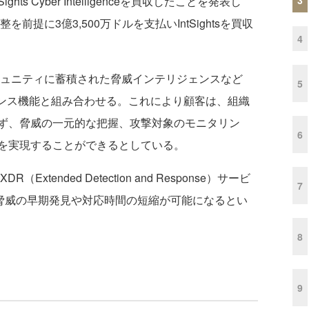
hts Cyber Intelligenceを買収したことを発表し
を前提に3億3,500万ドルを支払いIntSightsを買収
4
ミュニティに蓄積された脅威インテリジェンスなど
5
リジェンス機能と組み合わせる。これにより顧客は、組織
ず、脅威の一元的な把握、攻撃対象のモニタリン
6
を実現することができるとしている。
tended Detection and Response）サービ
7
され、脅威の早期発見や対応時間の短縮が可能になるとい
8
9