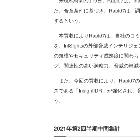
米現地時間7月19日、Rapid7は、IntSig
た。合意条件に基づき、Rapid7は、調整
するという。
本買収によりRapid7は、自社のコ
を、IntSightsの外部脅威インテ
の規模やセキュリティ成熟度に関わら
グ、関連性の高い洞察力、脅威の軽減
また、今回の買収により、Rapid7のXDR（Ex
スである「InsightIDR」が強化
う。
2021年第2四半期中間集計