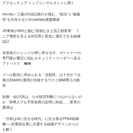
アクセンチュア トップコンサルタントに聞く
Honda／三菱UFJ信託銀行が挑む、“統治”と“俊敏
性”を共存させたSnowflake基盤構築
JR東海がNRIと挑む“前例なき上流工程変革” リ
ニア構想を支えるAI活用と変化に適応できる組織
設計
未曾有のトレンドが押し寄せる今、ガートナーの
専門家が重圧に悩むセキュリティリーダーへ送る
アドバイス
NEW
メール配信に求められる「信頼性」は十分か？企
業のDMARC運用が失敗するワケとBIMI導入の勘
所
財務・会計DXは、なぜ経営判断につながらないの
か BI導入でも予実差異の説明に終始……変革の
要諦は
「分析はAIに任せる時代」に生き残るFP&A組織
像──好業績企業に共通する組織デザインからひ
も解く