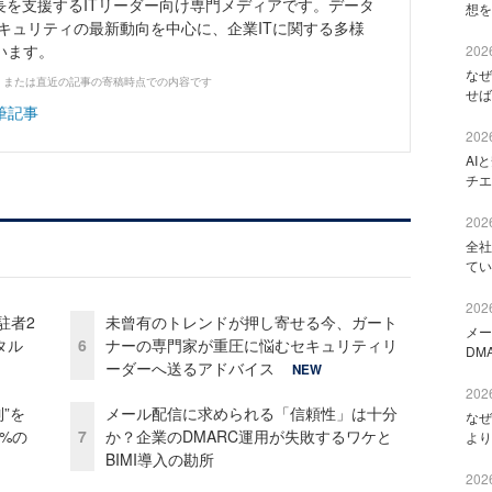
長を支援するITリーダー向け専門メディアです。データ
想を
キュリティの最新動向を中心に、企業ITに関する多様
います。
2026
なぜ
、または直近の記事の寄稿時点での内容です
せば
筆記事
2026
AI
チエ
2026
全社
てい
2026
駐者2
未曾有のトレンドが押し寄せる今、ガート
メー
タル
6
ナーの専門家が重圧に悩むセキュリティリ
DM
ーダーへ送るアドバイス
NEW
2026
”を
メール配信に求められる「信頼性」は十分
なぜ
0%の
7
か？企業のDMARC運用が失敗するワケと
より
BIMI導入の勘所
2026