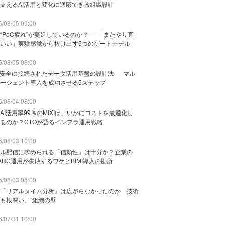
支えるAI活用と変化に適応できる組織設計
/08/05 09:00
“PoC疲れ”が蔓延しているのか？──「またやり直
いい」実験感覚から抜け出す5つのゲートモデル
/08/05 08:00
と安全に接続されたデータ活用基盤の設計法──マル
ージェント導入を成功させる5ステップ
/08/04 08:00
AI活用率99％のMIXIは、いかにコストを最適化し
るのか？CTOが語るインフラ運用戦略
/08/03 10:00
ル配信に求められる「信頼性」は十分か？企業の
ARC運用が失敗するワケとBIMI導入の勘所
/08/03 08:00
「リアルタイム分析」は広がらなかったのか 技術
も根深い、“組織の壁”
/07/31 10:00