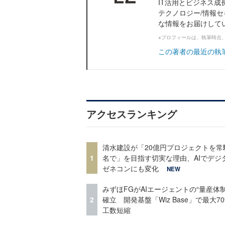
IT活用とビジネス成
テクノロジー/情報セ
な情報をお届けして
※プロフィールは、執筆時点
この著者の最近の執
アクセスランキング
清水建設が「20億円プロジェクトを常
1
名で」を目指す切実な理由、AIでデジ
ゼネコンにも変化
NEW
みずほFGがAIエージェントの“量産体制
2
確立 開発基盤「Wiz Base」で最大7
工数短縮