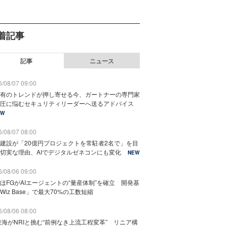
着記事
記事
ニュース
/08/07 09:00
有のトレンドが押し寄せる今、ガートナーの専門家
圧に悩むセキュリティリーダーへ送るアドバイス
EW
/08/07 08:00
建設が「20億円プロジェクトを常駐者2名で」を目
切実な理由、AIでデジタルゼネコンにも変化
NEW
/08/06 09:00
ほFGがAIエージェントの“量産体制”を確立 開発基
Wiz Base」で最大70%の工数短縮
/08/06 08:00
東海がNRIと挑む“前例なき上流工程変革” リニア構