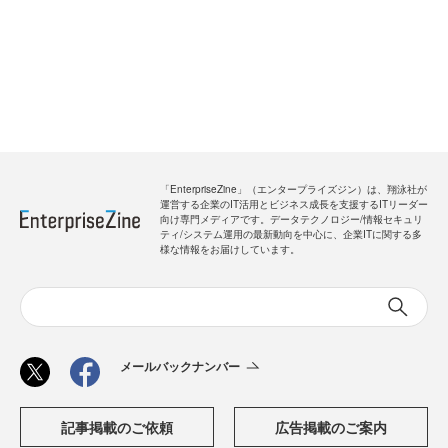
「EnterpriseZine」（エンタープライズジン）は、翔泳社が
運営する企業のIT活用とビジネス成長を支援するITリーダー
向け専門メディアです。データテクノロジー/情報セキュリ
ティ/システム運用の最新動向を中心に、企業ITに関する多
様な情報をお届けしています。
メールバックナンバー
記事掲載のご依頼
広告掲載のご案内