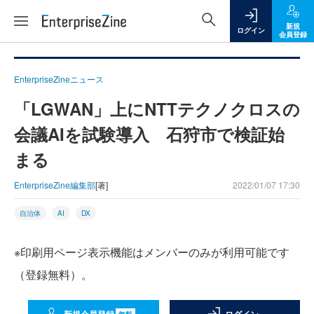
新規
ログイン
会員登録
EnterpriseZineニュース
「LGWAN」上にNTTテクノクロスの
会議AIを試験導入 石狩市で検証始
まる
EnterpriseZine編集部
[著]
2022/01/07 17:30
自治体
AI
DX
※印刷用ページ表示機能はメンバーのみが利用可能です
（登録無料）。
無料