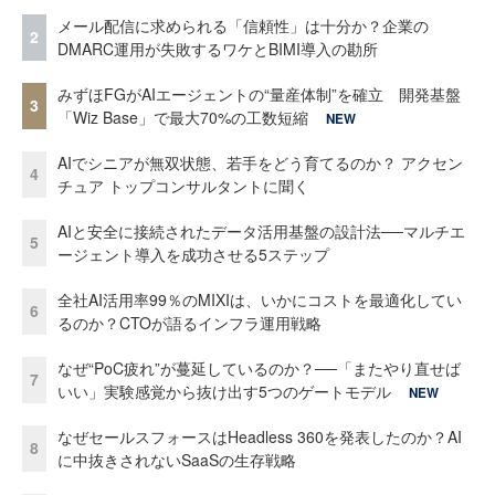
メール配信に求められる「信頼性」は十分か？企業の
2
DMARC運用が失敗するワケとBIMI導入の勘所
みずほFGがAIエージェントの“量産体制”を確立 開発基盤
3
「Wiz Base」で最大70%の工数短縮
NEW
AIでシニアが無双状態、若手をどう育てるのか？ アクセン
4
チュア トップコンサルタントに聞く
AIと安全に接続されたデータ活用基盤の設計法──マルチエ
5
ージェント導入を成功させる5ステップ
全社AI活用率99％のMIXIは、いかにコストを最適化してい
6
るのか？CTOが語るインフラ運用戦略
なぜ“PoC疲れ”が蔓延しているのか？──「またやり直せば
7
いい」実験感覚から抜け出す5つのゲートモデル
NEW
なぜセールスフォースはHeadless 360を発表したのか？AI
8
に中抜きされないSaaSの生存戦略