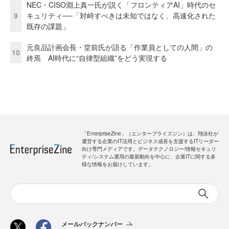
NEC・CISO淵上真一氏が説く「フロンティアAI」時代のセ
9
キュリティ──「対峙すべきは未知ではなく、高速化された
既存の課題」
元良品計画会長・堂前氏が語る「作業員としての人間」の
10
終焉 AI時代に“自律型組織”をどう実現する
「EnterpriseZine」（エンタープライズジン）は、翔泳社が
運営する企業のIT活用とビジネス成長を支援するITリーダー
向け専門メディアです。データテクノロジー/情報セキュリ
ティ/システム運用の最新動向を中心に、企業ITに関する多
様な情報をお届けしています。
メールバックナンバー