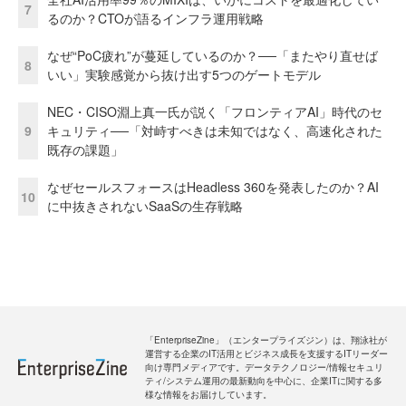
7
るのか？CTOが語るインフラ運用戦略
なぜ“PoC疲れ”が蔓延しているのか？──「またやり直せば
8
いい」実験感覚から抜け出す5つのゲートモデル
NEC・CISO淵上真一氏が説く「フロンティアAI」時代のセ
9
キュリティ──「対峙すべきは未知ではなく、高速化された
既存の課題」
なぜセールスフォースはHeadless 360を発表したのか？AI
10
に中抜きされないSaaSの生存戦略
「EnterpriseZine」（エンタープライズジン）は、翔泳社が
運営する企業のIT活用とビジネス成長を支援するITリーダー
向け専門メディアです。データテクノロジー/情報セキュリ
ティ/システム運用の最新動向を中心に、企業ITに関する多
様な情報をお届けしています。