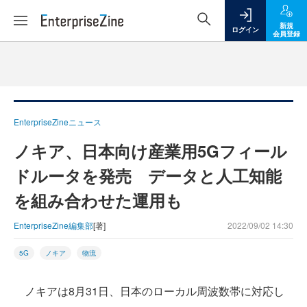
新規
ログイン
会員登録
EnterpriseZineニュース
ノキア、日本向け産業用5Gフィール
ドルータを発売 データと人工知能
を組み合わせた運用も
EnterpriseZine編集部
[著]
2022/09/02 14:30
5G
ノキア
物流
ノキアは8月31日、日本のローカル周波数帯に対応し