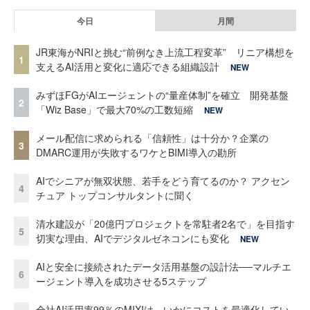
今日
月間
JR東海がNRIと挑む“前例なき上流工程変革” リニア構想を
1
支えるAI活用と変化に適応できる組織設計
NEW
みずほFGがAIエージェントの“量産体制”を確立 開発基盤
2
「Wiz Base」で最大70%の工数短縮
NEW
メール配信に求められる「信頼性」は十分か？企業の
3
DMARC運用が失敗するワケとBIMI導入の勘所
AIでシニアが無双状態、若手をどう育てるのか？ アクセン
4
チュア トップコンサルタントに聞く
清水建設が「20億円プロジェクトを常駐者2名で」を目指す
5
切実な理由、AIでデジタルゼネコンにも変化
NEW
AIと安全に接続されたデータ活用基盤の設計法──マルチエ
6
ージェント導入を成功させる5ステップ
全社AI活用率99％のMIXIは、いかにコストを最適化してい