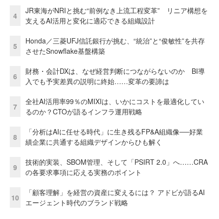
JR東海がNRIと挑む“前例なき上流工程変革” リニア構想を
4
支えるAI活用と変化に適応できる組織設計
Honda／三菱UFJ信託銀行が挑む、“統治”と“俊敏性”を共存
5
させたSnowflake基盤構築
財務・会計DXは、なぜ経営判断につながらないのか BI導
6
入でも予実差異の説明に終始……変革の要諦は
全社AI活用率99％のMIXIは、いかにコストを最適化してい
7
るのか？CTOが語るインフラ運用戦略
「分析はAIに任せる時代」に生き残るFP&A組織像──好業
8
績企業に共通する組織デザインからひも解く
技術的実装、SBOM管理、そして「PSIRT 2.0」へ……CRA
9
の各要求事項に応える実務のポイント
「顧客理解」を経営の資産に変えるには？ アドビが語るAI
10
エージェント時代のブランド戦略