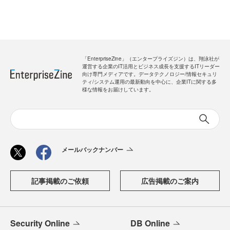
「EnterpriseZine」（エンタープライズジン）は、翔泳社が
運営する企業のIT活用とビジネス成長を支援するITリーダー
向け専門メディアです。データテクノロジー/情報セキュリ
ティ/システム運用の最新動向を中心に、企業ITに関する多
様な情報をお届けしています。
メールバックナンバー
記事掲載のご依頼
広告掲載のご案内
Security Online
DB Online